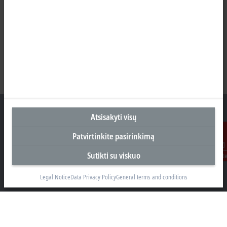
Atsisakyti visų
Patvirtinkite pasirinkimą
Biuras Kaune
Sutikti su viskuo
Susisiekit
Beckhoff Automation OÜ
Karaliaus Mindaugo ave. 38
Legal Notice
Data Privacy Policy
General terms and conditions
44307 Kaune
+370 605 42400
info@beckhoff.lt