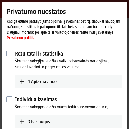
Prisijungti
Privatumo nuostatos
myBeckhoff
Beckhoff
-
Kad galėtume pasiūlyti jums optimalią svetainės patirtį, slapukai naudojami
našumo, statistikos ir patogumo tikslais bei asmeniniam turiniui rodyti.
New
Daugiau informacijos apie tai ir vartotojo teises rasite mūsų svetainėje
Automation
Pradinis
Įmonė
Įmonė pasaulyje
Norway
Sales
Privatumo politika.
Technology
puslapis
Sales, Norway
Rezultatai ir statistika
Šios technologijos leidžia analizuoti svetainės naudojimą,
siekiant įvertinti ir pagerinti jos veikimą.
Adresas ir kontaktai
Sales
1
Aptarnavimas
Beckhoff Automation AS
Hovedkontor
Raveien 205
Individualizavimas
3184
Borre
Šios technologijos leidžia mums teikti suasmenintą turinį.
Norway
+47 33 50 46 90
3
Paslaugos
info@beckhoff.no