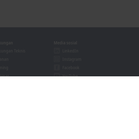
kungan
Media sosial
ungan Teknis
LinkedIn
yanan
Instagram
ining
Facebook
binar
YouTube
ution Provider Program
GoToStage
khoff Information System
cari unduhan