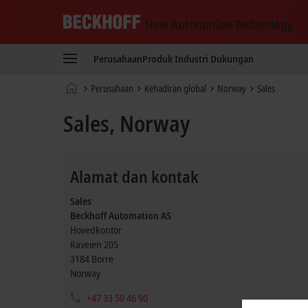
Beckhoff
-
Perusahaan
Produk
Industri
Dukungan
New
Automation
Beranda
Perusahaan
Kehadiran global
Norway
Sales
Technology
Sales, Norway
Alamat dan kontak
Sales
Beckhoff Automation AS
Hovedkontor
Raveien 205
3184
Borre
Norway
+47 33 50 46 90