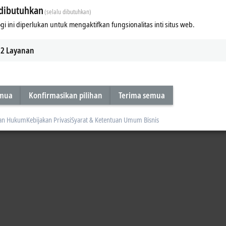
dibutuhkan
(selalu dibutuhkan)
gi ini diperlukan untuk mengaktifkan fungsionalitas inti situs web.
2
Layanan
emua
Konfirmasikan pilihan
Terima semua
an Hukum
Kebijakan Privasi
Syarat & Ketentuan Umum Bisnis