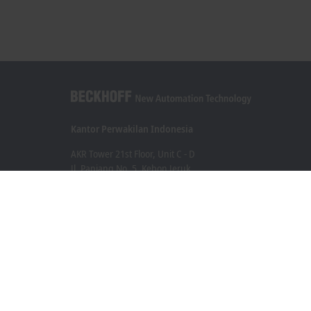
Kantor Perwakilan Indonesia
AKR Tower 21st Floor, Unit C - D
Jl. Panjang No. 5, Kebon Jeruk
Jakarta 11530
+62 21 8428 3699
sales@beckhoff.co.id
Informasi Kontak
www.beckhoff.com/id-id/
Buletin
Cetak halaman