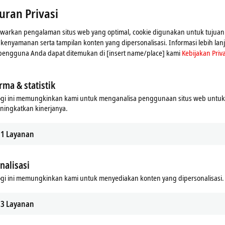
uran Privasi
arkan pengalaman situs web yang optimal, cookie digunakan untuk tujuan 
n kenyamanan serta tampilan konten yang dipersonalisasi. Informasi lebih lan
 pengguna Anda dapat ditemukan di [insert name/place] kami
Kebijakan Priva
rma & statistik
ogi ini memungkinkan kami untuk menganalisa penggunaan situs web untu
ningkatkan kinerjanya.
1
Layanan
nalisasi
nampilkan peta dan menyesuaikan pengaturan privasi; kon
ini. Silakan lihat di sini untuk Kebijakan Privasi kami
Kebi
gi ini memungkinkan kami untuk menyediakan konten yang dipersonalisasi.
3
Layanan
Terima