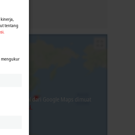
kinerja,
jut tentang
si.
k mengukur
ten eksternal dari Google Maps dimuat
jakan Privasi.