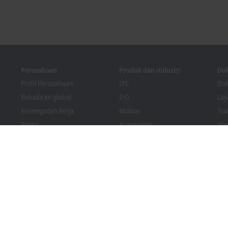
Perusahaan
Produk dan industri
Du
Profil Perusahaan
IPC
Duk
Kehadiran global
I/O
La
Kesempatan kerja
Motion
Tra
Berita
Automation
We
Majalah PC Control
MX-System
Sol
Acara dan tanggal
Vision
Bec
Sistem pelapor pelanggaran
Industri
Pen
Kepatuhan Pengemasan