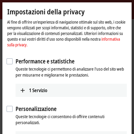
Accedi
Impostazioni della privacy
myBeckhoff
Beckhoff
-
Al fine di offrire un'esperienza di navigazione ottimale sul sito web, i cookie
vengono utilizzati per scopi informativi, statistici e di supporto, oltre che
New
per la visualizzazione di contenuti personalizzati. Ulteriori informazioni su
Automation
Pagina
Azienda
Presenza globale
Norway
Sales
questo e sui vostri diritti d'uso sono disponibili nella nostra
informativa
Technology
iniziale
sulla privacy.
Sales, Norway
Performance e statistiche
Queste tecnologie ci permettono di analizzare l'uso del sito web
Indirizzi e contatti
per misurarne e migliorarne le prestazioni.
Sales
Beckhoff Automation AS
1
Servizio
Hovedkontor
Raveien 205
3184
Borre
Personalizzazione
Norway
Queste tecnologie ci consentono di offrire contenuti
personalizzati.
+47 33 50 46 90
info@beckhoff.no