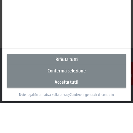
Rifiuta tutti
Conferma selezione
Sede centrale Italia
Accetta tutti
Contatti
Beckhoff Automation s.r.l.
Via Luciano Manara, 2
Note legali
Informativa sulla privacy
Condizioni generali di contratto
20812 Limbiate, MB
+39 02 9945311
info@beckhoff.it
Contatti