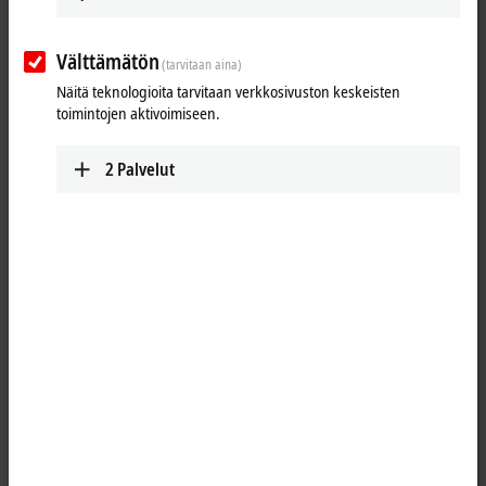
www.beckhoff.com/nn-no/
Reitin suunnittelu
Välttämätön
(tarvitaan aina)
Näitä teknologioita tarvitaan verkkosivuston keskeisten
toimintojen aktivoimiseen.
2
Palvelut
Kun napsautat ”Hyväksy”, näytämme kartan ja mukautamme
yksityisyyden asetukset, Google Mapsin ulkopuolinen sisältö
ladataan samalla. Ole hyvä ja lue
tietosuojaselosteestamme.
Hyväksy