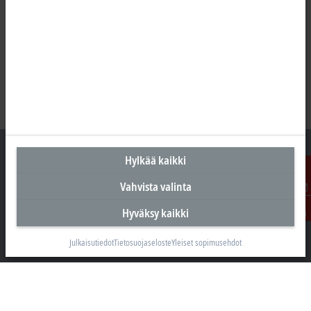
Hylkää kaikki
Vahvista valinta
Suomen pääkonttori
Ota
Hyväksy kaikki
yhteyttä
Beckhoff Automation Oy
Hakakalliontie 2
Julkaisutiedot
Tietosuojaseloste
Yleiset sopimusehdot
05460 Hyvinkää
+358 20 7423 800
info@beckhoff.fi