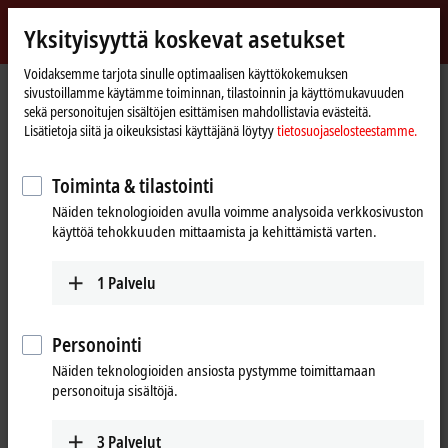
Kirjaudu sisään
Yksityisyyttä koskevat asetukset
myBeckhoff
Beckhoff
-
Voidaksemme tarjota sinulle optimaalisen käyttökokemuksen
sivustoillamme käytämme toiminnan, tilastoinnin ja käyttömukavuuden
New
sekä personoitujen sisältöjen esittämisen mahdollistavia evästeitä.
Automation
Kotisivu
Yritys
Globaali edustus
Norway
Sales
Lisätietoja siitä ja oikeuksistasi käyttäjänä löytyy
tietosuojaselosteestamme.
Technology
Sales, Norway
Toiminta & tilastointi
Näiden teknologioiden avulla voimme analysoida verkkosivuston
käyttöä tehokkuuden mittaamista ja kehittämistä varten.
Osoite ja yhteystiedot
Sales
1
Palvelu
Beckhoff Automation AS
Hovedkontor
Raveien 205
Personointi
3184
Borre
Näiden teknologioiden ansiosta pystymme toimittamaan
Norway
personoituja sisältöjä.
+47 33 50 46 90
info@beckhoff.no
3
Palvelut