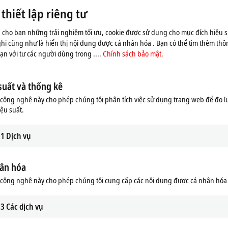
hiết lập riêng tư
 cho bạn những trải nghiệm tối ưu, cookie được sử dụng cho mục đích hiệu s
ghi cũng như là hiển thị nội dung được cá nhân hóa . Bạn có thể tìm thêm thôn
n với tư các người dùng trong ....
Chính sách bảo mật.
suất và thống kê
ông nghệ này cho phép chúng tôi phân tích việc sử dụng trang web để đo l
iệu suất.
1
Dịch vụ
ân hóa
 hiện thị cho ban bản đồ và điều chỉnh cài đặt bảo mật ; n
 quá trình này. Vui lòng tham khảo tại đây
Chính sách bảo
công nghệ này cho phép chúng tôi cung cấp các nội dung được cá nhân hóa
3
Các dịch vụ
Chấp nhận