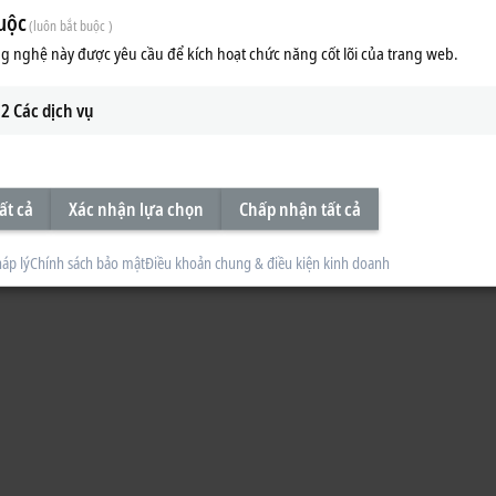
uộc
(luôn bắt buộc )
g nghệ này được yêu cầu để kích hoạt chức năng cốt lõi của trang web.
2
Các dịch vụ
ất cả
Xác nhận lựa chọn
Chấp nhận tất cả
áp lý
Chính sách bảo mật
Điều khoản chung & điều kiện kinh doanh