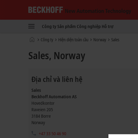
Beckhoff
-
Công ty
Sản phẩm
Công nghiệp
Hỗ trợ
New
Automation
Trang
Công ty
Hiện diện toàn cầu
Norway
Sales
Technology
chủ
Sales, Norway
Địa chỉ và liên hệ
Sales
Beckhoff Automation AS
Hovedkontor
Raveien 205
3184
Borre
Norway
+47 33 50 46 90