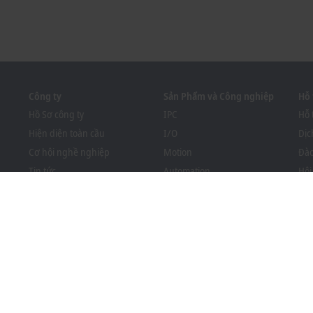
Công ty
Sản Phẩm và Công nghiệp
Hỗ 
Hồ Sơ công ty
IPC
Hỗ 
Hiện diện toàn cầu
I/O
Dịc
Cơ hội nghề nghiệp
Motion
Đào
Tin tức
Automation
Hội
Tạp chí PC Control
MX-System
Sol
Sự kiện và ngày tháng
Vision
Bec
Hệ thống người tố giác
Công nghiệp
Côn
Tuân thủ luật bao bì