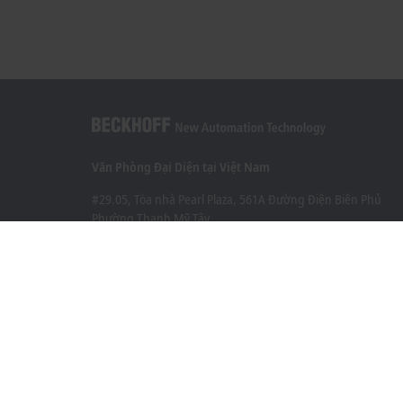
Văn Phòng Đại Diện tại Việt Nam
#29.05, Tòa nhà Pearl Plaza, 561A Đường Điện Biên Phủ
Phường Thạnh Mỹ Tây
Thành phố Hồ Chí Minh
+84 28 7300-2439
info@beckhoff.com.vn
Thông tin liên hệ
www.beckhoff.com/vi-vn/
Bản tin
In trang