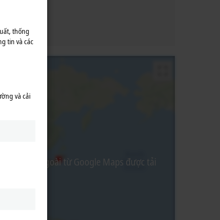
uất, thống
g tin và các
ường và cải
ội dung bên ngoài từ Google Maps được tải
 mật.