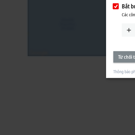
Bắt b
Các côn
Từ chối t
Thông báo ph