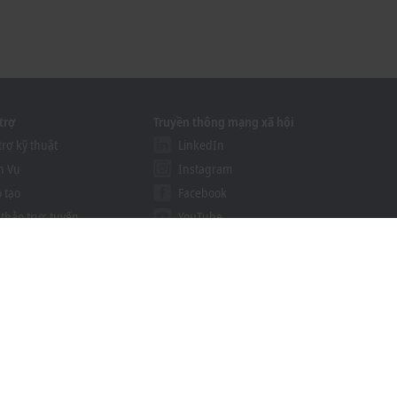
trợ
Truyền thông mạng xã hội
trợ kỹ thuật
LinkedIn
h Vụ
Instagram
 tạo
Facebook
 thảo trực tuyến
YouTube
ution Provider Program
khoff Information System
g cụ tải xuống