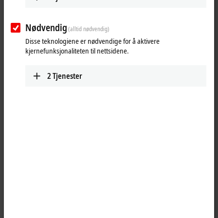
Planlegg rute (Google Maps)
Nødvendig
(alltid nødvendig)
Disse teknologiene er nødvendige for å aktivere
kjernefunksjonaliteten til nettsidene.
2
Tjenester
Når du klikker på "Godta", viser vi kartet og justerer
personverninnstillingene; eksternt innhold fra Google Maps lastes
inn under denne prosessen. For dette, se vår
Regler for
personvern.
Godta