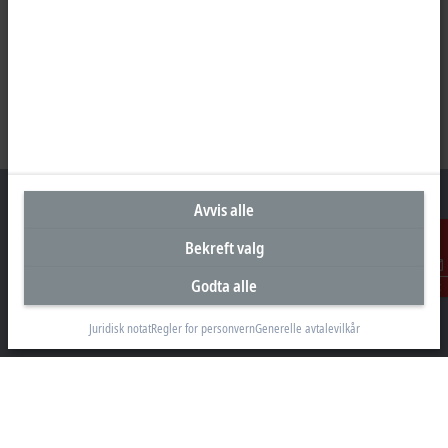
Avvis alle
Bekreft valg
Hovedkontor Norge
Godta alle
Kontakt
Beckhoff Automation AS
Raveien 205
Juridisk notat
Regler for personvern
Generelle avtalevilkår
3184 Borre
+47 33 50 46 90
info@beckhoff.no
Kontaktinformasjon