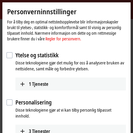
Logg inn
Personverninnstillinger
myBeckhoff
Beckhoff
-
For å tilby deg en optimal nettstedsopplevelse blir informasjonskapsler
brukt til ytelses-, statistikk- og komfortformål samt til visnig av personlig
New
tilpasset innhold. Nærmere informasjon om dette og om rettmessige
Automation
Hjemmeside
Selskap
Global tilstedeværelse
Norge
Salg
brukere finner du i våre
Regler for personvern.
Technology
Salg, Norge
Ytelse og statistikk
Disse teknologiene gjør det mulig for oss å analysere bruken av
nettsidene, samt måle og forbedre ytelsen.
Adresse og kontakt
Salg
1
Tjeneste
Beckhoff Automation AS
Raveien 205
3184
Borre
Personalisering
Norge
Disse teknologiene gjør at vi kan tilby personlig tilpasset
innhold.
+47 33 50 46 90
info@beckhoff.no
www.beckhoff.com/nn-no/
3
Tjenester