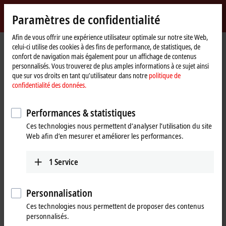
Identifiez-vous
Paramètres de confidentialité
myBeckhoff
Beckhoff
-
Afin de vous offrir une expérience utilisateur optimale sur notre site Web,
celui-ci utilise des cookies à des fins de performance, de statistiques, de
New
confort de navigation mais également pour un affichage de contenus
Automation
Page
Entreprise
Nouveautés
personnalisés. Vous trouverez de plus amples informations à ce sujet ainsi
Technology
d'accueil
Tutorial: Structure and setup of an ELX string
que sur vos droits en tant qu’utilisateur dans notre
politique de
confidentialité des données.
Si vous cliquez sur « Accepter », nous affichons la vidéo et
Performances & statistiques
adaptons les paramètres de confidentialité tout en chargeant des
Ces technologies nous permettent d’analyser l’utilisation du site
contenus tiers à partir de Vimeo. Veuillez vous référer ici à notre
Web afin d’en mesurer et améliorer les performances.
politique de confidentialité des données.
1
Service
Accepter
Personnalisation
Ces technologies nous permettent de proposer des contenus
Mar 18, 2025
personnalisés.