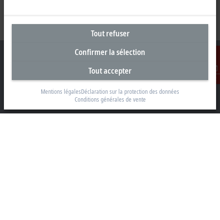
Tout refuser
Confirmer la sélection
Tout accepter
Contact
Siège social Suisse
Mentions légales
Déclaration sur la protection des données
Conditions générales de vente
Beckhoff Automation AG
Rheinweg 7
8200 Schaffhouse
+41 52 633 40 40
info@beckhoff.ch
Coordonnées détaillées
www.beckhoff.com/fr-ch/
Newsletter
Imprimer la page