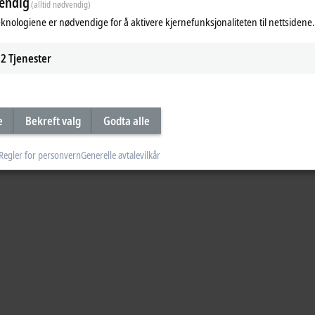
endig
(alltid nødvendig)
LX string is set up.
eknologiene er nødvendige for å aktivere kjernefunksjonaliteten til nettsidene.
2
Tjenester
e
Bekreft valg
Godta alle
Regler for personvern
Generelle avtalevilkår