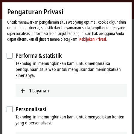
Masuk
Pengaturan Privasi
myBeckhoff
Beckhoff
-
Untuk menawarkan pengalaman situs web yang optimal, cookie digunakan
untuk tujuan kinerja, statistik dan kenyamanan serta tampilan konten yang
New
dipersonalisasi. Informasi lebih lanjut tentang ini dan hak pengguna Anda
Automation
Beranda
Perusahaan
Berita
Tutorial: Structure and setup of an ELX string
dapat ditemukan di [insert name/place] kami
Kebijakan Privasi.
Technology
Performa & statistik
Saat Anda mengklik "Terima", kami menampilkan video dan
Teknologi ini memungkinkan kami untuk menganalisa
menyesuaikan pengaturan privasi; konten eksternal dari Video
penggunaan situs web untuk mengukur dan meningkatkan
dimuat selama proses ini. Silakan lihat di sini untuk Kebijakan
kinerjanya.
Privasi kami
Kebijakan Privasi.
1
Layanan
Terima
Personalisasi
Teknologi ini memungkinkan kami untuk menyediakan konten
Mar 18, 2025
yang dipersonalisasi.
Tutorial: Structure and setup of an