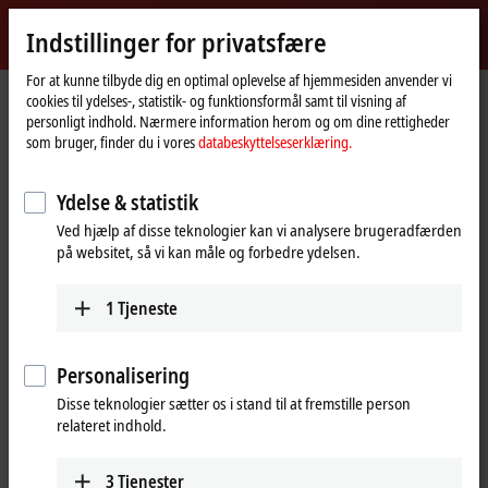
Log ind
Indstillinger for privatsfære
myBeckhoff
Beckhoff
-
For at kunne tilbyde dig en optimal oplevelse af hjemmesiden anvender vi
cookies til ydelses-, statistik- og funktionsformål samt til visning af
New
personligt indhold. Nærmere information herom og om dine rettigheder
Automation
Hjemmeside
Virksomhed
Nyheder
som bruger, finder du i vores
databeskyttelseserklæring.
Technology
Tutorial: Structure and setup of an ELX string
Ydelse & statistik
Ved hjælp af disse teknologier kan vi analysere brugeradfærden
Når du klikker på "Accepter" viser vi videoen og tilpasser
på websitet, så vi kan måle og forbedre ydelsen.
indstillingen for privatsfære, hvorved eksternt indhold fra Vimeo
indlæses. Vær dertil opmærksom på vores
databeskyttelseserklæring.
1
Tjeneste
Accepter
Personalisering
Disse teknologier sætter os i stand til at fremstille person
relateret indhold.
Mar 18, 2025
3
Tjenester