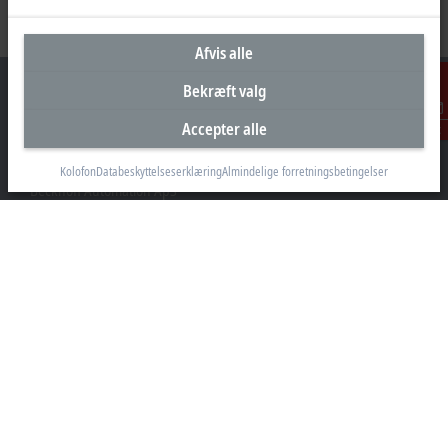
Afvis alle
Bekræft valg
Accepter alle
Kontakt
Hovedkontor Danmark
Kolofon
Databeskyttelseserklæring
Almindelige forretningsbetingelser
Beckhoff Automation ApS
Birkemose Allé 1
6000 Kolding
+45 43201570
info@beckhoff.dk
Kontaktoplysninger
www.beckhoff.com/da-dk/
Nyhedsbrev
Print side