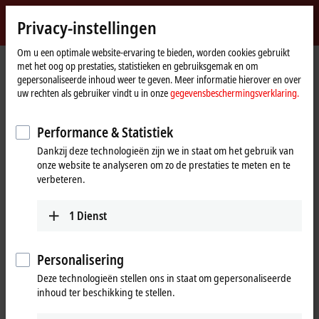
Inloggen
Privacy-instellingen
myBeckhoff
Beckhoff
-
Om u een optimale website-ervaring te bieden, worden cookies gebruikt
met het oog op prestaties, statistieken en gebruiksgemak en om
New
gepersonaliseerde inhoud weer te geven. Meer informatie hierover en over
Automation
startpagina
Bedrijf
News
Tutorial: Structure and setup of an ELX string
uw rechten als gebruiker vindt u in onze
gegevensbeschermingsverklaring.
Technology
Performance & Statistiek
Als u "Accepteren" klikt, verschijnt de video en passen wij uw
Dankzij deze technologieën zijn we in staat om het gebruik van
privacy-instelling aan. Daarbij wordt externe inhoud van Vimeo
onze website te analyseren om zo de prestaties te meten en te
geladen. Raadpleeg hier onze
gegevensbeschermingsverklaring.
verbeteren.
Aanvaarden
1
Dienst
Personalisering
Deze technologieën stellen ons in staat om gepersonaliseerde
Mar 18, 2025
inhoud ter beschikking te stellen.
Tutorial: Structure and setup of an