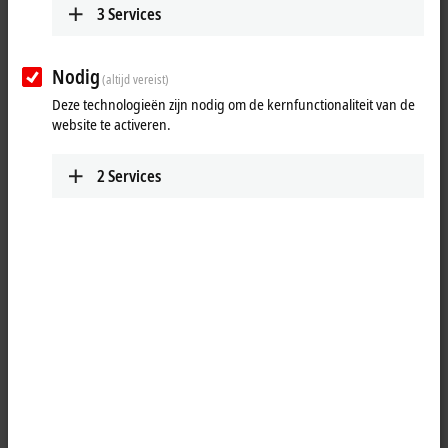
ELX string
3
Services
Learn which components make up the ELX system and how an ELX
Nodig
string is set up.
(altijd vereist)
Deze technologieën zijn nodig om de kernfunctionaliteit van de
More about this video
website te activeren.
Loading...
2
Services