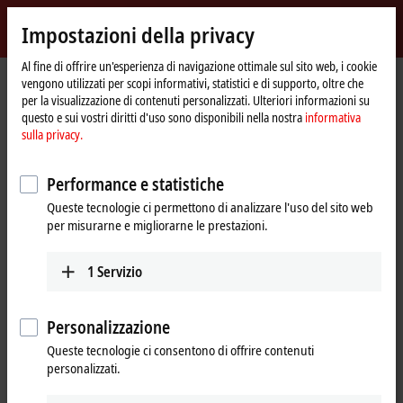
Accedi
Impostazioni della privacy
myBeckhoff
Beckhoff
-
Al fine di offrire un'esperienza di navigazione ottimale sul sito web, i cookie
vengono utilizzati per scopi informativi, statistici e di supporto, oltre che
New
per la visualizzazione di contenuti personalizzati. Ulteriori informazioni su
Automation
Pagina
Products
I/O
Bus Terminals
KL6xxx | Communication
questo e sui vostri diritti d'uso sono disponibili nella nostra
informativa
Technology
iniziale
sulla privacy.
KL6xxx | Bus Terminals,
communication
Performance e statistiche
Queste tecnologie ci permettono di analizzare l'uso del sito web
per misurarne e migliorarne le prestazioni.
Tabular product overview
Product finder
1
Servizio
The KL6xxx Bus Terminals support complex signals such as digital
interfaces. Some Bus Terminals act as a fieldbus masters for
subordinate bus systems. The Bus Terminal station thus becomes a
Personalizzazione
universal gateway between different systems.
Queste tecnologie ci consentono di offrire contenuti
personalizzati.
25 items