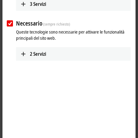
3
Servizi
Reset all filter values
Results:
Necessario
(sempre richiesto)
Your selection:
Queste tecnologie sono necessarie per attivare le funzionalità
principali del sito web.
Loading content ...
2
Servizi