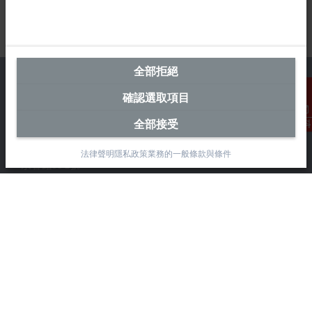
全部拒絕
確認選取項目
全部接受
台灣總部 (中華台北)
聯絡資料
Beckhoff Automation Co., Ltd.
法律聲明
隱私政策
業務的一般條款與條件
永春路38-2號
南屯區
台中市
408
+886 4 2252-9900
+886 4 2252-9911
info@beckhoff.com.tw
聯絡資訊
www.beckhoff.com/zh-tw/