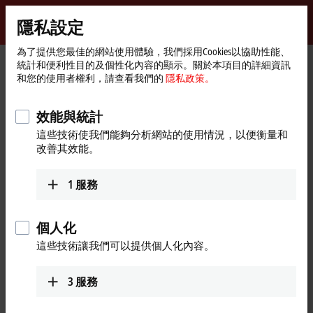
登入
隱私設定
myBeckhoff
Beckhoff
-
為了提供您最佳的網站使用體驗，我們採用Cookies以協助性能、
統計和便利性目的及個性化內容的顯示。關於本項目的詳細資訊
New
和您的使用者權利，請查看我們的
隱私政策。
Automation
首
Products
I/O
Bus Terminals
KL6xxx | Communication
Technology
頁
KL6xxx | Bus Terminals,
效能與統計
communication
這些技術使我們能夠分析網站的使用情況，以便衡量和
改善其效能。
Tabular product overview
Product finder
1
服務
The KL6xxx Bus Terminals support complex signals such as digital
個人化
interfaces. Some Bus Terminals act as a fieldbus masters for
subordinate bus systems. The Bus Terminal station thus becomes a
這些技術讓我們可以提供個人化內容。
universal gateway between different systems.
3
服務
25 items