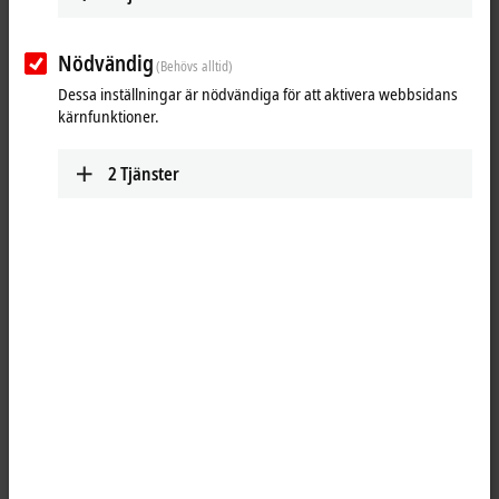
Reset all filter values
Nödvändig
(Behövs alltid)
Results:
Dessa inställningar är nödvändiga för att aktivera webbsidans
Your selection:
kärnfunktioner.
Loading content ...
2
Tjänster