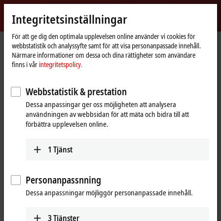
Logga in
Integritetsinställningar
myBeckhoff
Beckhoff
-
För att ge dig den optimala upplevelsen online använder vi cookies för
webbstatistik och analyssyfte samt för att visa personanpassade innehåll.
New
Närmare informationer om dessa och dina rättigheter som användare
Automation
Hemsida
Products
I/O
Bus Terminals
KL6xxx | Communication
finns i vår
integritetspolicy.
Technology
KL6xxx | Bus Terminals,
Webbstatistik & prestation
communication
Dessa anpassingar ger oss möjligheten att analysera
användningen av webbsidan för att mäta och bidra till att
förbättra upplevelsen online.
Tabular product overview
Product finder
1
Tjänst
The KL6xxx Bus Terminals support complex signals such as digital
interfaces. Some Bus Terminals act as a fieldbus masters for
subordinate bus systems. The Bus Terminal station thus becomes a
Personanpassnning
universal gateway between different systems.
Dessa anpassningar möjliggör personanpassade innehåll.
25 items
3
Tjänster