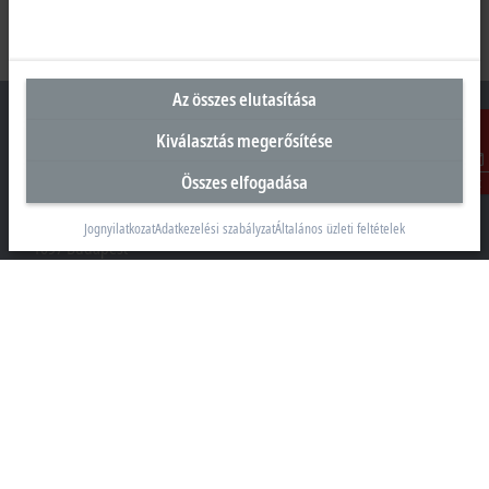
Az összes elutasítása
Kiválasztás megerősítése
Összes elfogadása
Kontakt
Magyarországi központ
Beckhoff Automation Kft.
Jognyilatkozat
Adatkezelési szabályzat
Általános üzleti feltételek
1097 Budapest
Táblás utca 36–38. G. ép.
+36 1 50199-40
+36 1 50199-41
info@beckhoff.hu
Elérhetőségeink
www.beckhoff.com/hu-hu/
Hírlevél
Oldal nyomtatása