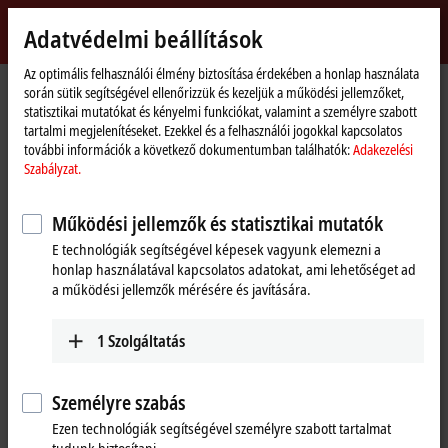
Bejelentkezés
Adatvédelmi beállítások
myBeckhoff
Beckhoff
-
Az optimális felhasználói élmény biztosítása érdekében a honlap használata
során sütik segítségével ellenőrizzük és kezeljük a működési jellemzőket,
New
statisztikai mutatókat és kényelmi funkciókat, valamint a személyre szabott
Automation
Kezdőlap
Products
I/O
Bus Terminals
KL6xxx | Communication
tartalmi megjelenítéseket. Ezekkel és a felhasználói jogokkal kapcsolatos
Technology
további információk a következő dokumentumban találhatók:
Adakezelési
KL6xxx | Bus Terminals,
Szabályzat.
communication
Működési jellemzők és statisztikai mutatók
E technológiák segítségével képesek vagyunk elemezni a
Tabular product overview
Product finder
honlap használatával kapcsolatos adatokat, ami lehetőséget ad
a működési jellemzők mérésére és javítására.
The KL6xxx Bus Terminals support complex signals such as digital
interfaces. Some Bus Terminals act as a fieldbus masters for
1
Szolgáltatás
subordinate bus systems. The Bus Terminal station thus becomes a
universal gateway between different systems.
Személyre szabás
Ezen technológiák segítségével személyre szabott tartalmat
25 items