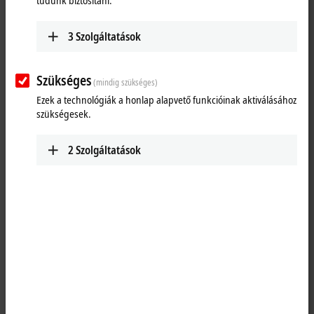
tudunk biztosítani.
Reset all filter values
3
Szolgáltatások
Results:
Your selection:
Szükséges
(mindig szükséges)
Loading content ...
Ezek a technológiák a honlap alapvető funkcióinak aktiválásához
szükségesek.
2
Szolgáltatások