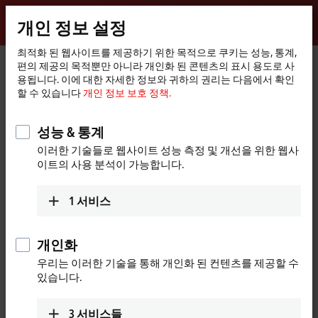
로그인
개인 정보 설정
myBeckhoff
Beckhoff
-
최적화 된 웹사이트를 제공하기 위한 목적으로 쿠키는 성능, 통계,
편의 제공의 목적뿐만 아니라 개인화 된 콘텐츠의 표시 용도로 사
New
용됩니다. 이에 대한 자세한 정보와 귀하의 권리는 다음에서 확인
Automation
홈
Products
I/O
Fieldbus Box and IO-Link box
Fieldbus Modules
할 수 있습니다
개인 정보 보호 정책.
Technology
페
이
FM33xx | Fieldbus Modules
지
성능 & 통계
이러한 기술들로 웹사이트 성능 측정 및 개선을 위한 웹사
The FM33xx-B110 Fieldbus Modules allow the direct connection of 12
이트의 사용 분석이 가능합니다.
or 32 thermocouples in one assembly. The multi-thermocouple
connection is accommodated in a compact, splash-proof housing and
possesses an EtherCAT IN and an EtherCAT OUT interface. The
1
서비스
modules are supplied with voltage via separate M8 connectors and
are "daisy-chain"-capable on both the power supply and EtherCAT
side, i. e. several modules can be wired in series in a line topology.
개인화
우리는 이러한 기술을 통해 개인화 된 컨텐츠를 제공할 수
The module's circuit can operate the thermocouple sensors using 2-
있습니다.
wire connections. Linearization over the full temperature range is
realized with the aid of a microprocessor. The temperature range can
be selected freely. The error LEDs indicate a broken wire. The cold
3
서비스들