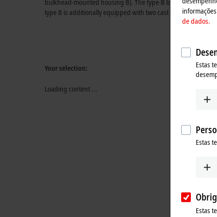
desempenho, 
bulkhead-mounted housing B). The type-B bulkhead-mounted ho
informações 
type B is additionally equipped with two cast tabs with hole
de dados.
Desem
Estas t
Your selection:
desem
Loading content ...
Perso
Estas t
Obrig
Estas t