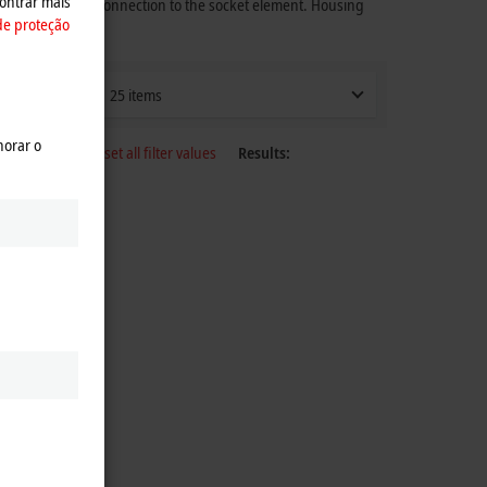
ontrar mais
IP65-protected connection to the socket element. Housing
de proteção
25 items
horar o
Reset all filter values
Results: