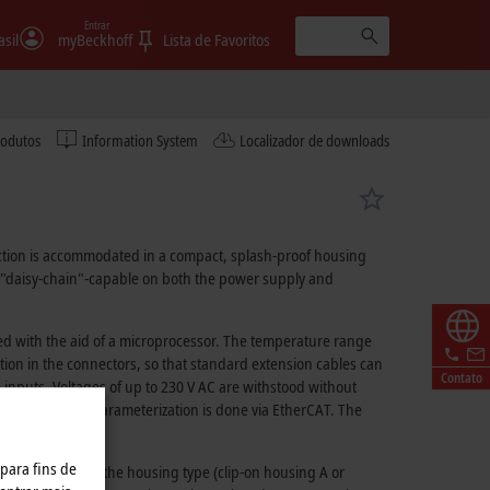
Entrar
asil
myBeckhoff
Lista de Favoritos
rodutos
Information System
Localizador de downloads
ction is accommodated in a compact, splash-proof housing
 "daisy-chain"-capable on both the power supply and
zed with the aid of a microprocessor. The temperature range
tion in the connectors, so that standard extension cables can
Contato
 inputs. Voltages of up to
230 V AC
are withstood without
. The advanced parameterization is done via EtherCAT. The
 para fins de
nels) as well as the housing type (clip-on housing A or