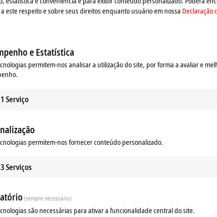
estatística e conveniência e para exibir conteúdo personalizado. Poderá enc
using has two locking tabs as well as a circumferential rubber seal for an 
a este respeito e sobre seus direitos enquanto usuário em nossa
Declaração 
s for attaching the FM module to mounting plates (feed-through mounting).
penho e Estatística
ecnologias permitem-nos analisar a utilização do site, por forma a avaliar e mel
penho.
1
Serviço
nalização
ecnologias permitem-nos fornecer conteúdo personalizado.
3
Serviços
atório
(sempre necessário)
ecnologias são necessárias para ativar a funcionalidade central do site.