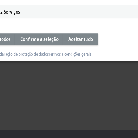
2
Serviços
 todos
Confirme a seleção
Aceitar tudo
claração de proteção de dados
Termos e condições gerais