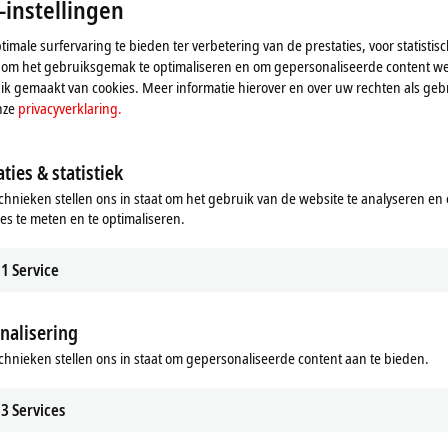
-instellingen
Raadpleeg hier onze
privacyverklaring.
imale surfervaring te bieden ter verbetering van de prestaties, voor statistis
 om het gebruiksgemak te optimaliseren en om gepersonaliseerde content we
Aanvaarden
k gemaakt van cookies. Meer informatie hierover en over uw rechten als gebr
nze
privacyverklaring.
ties & statistiek
chnieken stellen ons in staat om het gebruik van de website te analyseren en
ies te meten en te optimaliseren.
1
Service
nalisering
chnieken stellen ons in staat om gepersonaliseerde content aan te bieden.
annover Messe 2023
3
Services