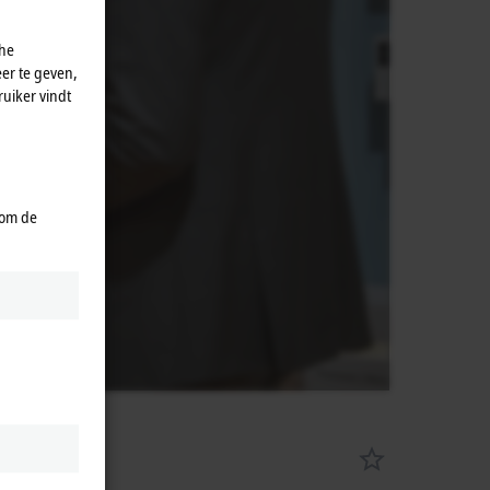
che
er te geven,
uiker vindt
 om de