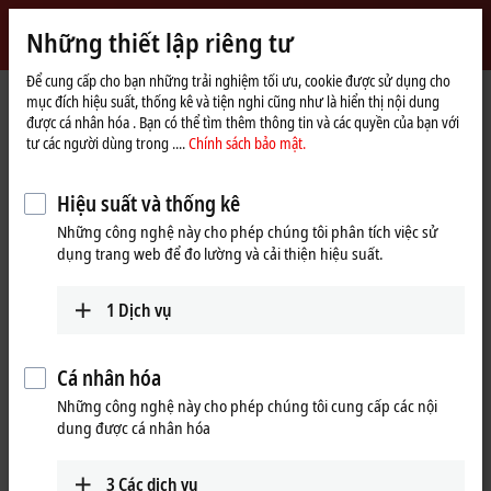
Đăng nhập
Những thiết lập riêng tư
myBeckhoff
Beckhoff
-
Để cung cấp cho bạn những trải nghiệm tối ưu, cookie được sử dụng cho
mục đích hiệu suất, thống kê và tiện nghi cũng như là hiển thị nội dung
New
được cá nhân hóa . Bạn có thể tìm thêm thông tin và các quyền của bạn với
Automation
Trang
Công ty
Tin tức
IPC: Product news from Hannover Messe 2023
tư các người dùng trong ....
Chính sách bảo mật.
Technology
chủ
Hiệu suất và thống kê
Khi bạn nhấp "Chấp nhận " chúng tôi hiển thị video và điều chỉnh
Những công nghệ này cho phép chúng tôi phân tích việc sử
cài đặt bảo mât; nội dung bên ngoài từ video được tải trong quá
dụng trang web để đo lường và cải thiện hiệu suất.
trình này Vui lòng tham khảo tại đây
Chính sách bảo mật.
1
Dịch vụ
Chấp nhận
Cá nhân hóa
Những công nghệ này cho phép chúng tôi cung cấp các nội
dung được cá nhân hóa
Apr 26, 2023
IPC: Product news from Hannover
3
Các dịch vụ