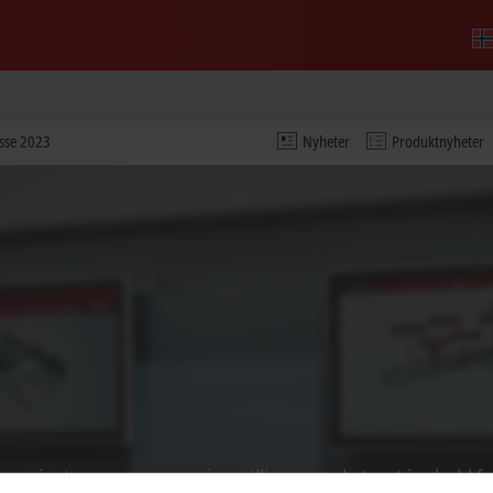
sse 2023
Nyheter
Produktnyheter
en og justerer personverninnstillingene; eksternt innhold f