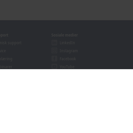
pport
Sosiale medier
nisk support
LinkedIn
vice
Instagram
plæring
Facebook
binarer
YouTube
ution Provider Programmet
khoff Information System
lastinger