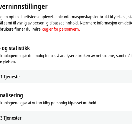
For dette, se vår
Regler for personvern.
erninnstillinger
eg en optimal nettstedsopplevelse blir informasjonskapsler brukt til ytelses-, st
Godta
l samt til visnig av personlig tilpasset innhold. Nærmere informasjon om det
brukere finner du i våre
Regler for personvern.
 og statistikk
eknologiene gjør det mulig for oss å analysere bruken av nettsidene, samt mål
e ytelsen.
1
Tjeneste
nalisering
eknologiene gjør at vi kan tilby personlig tilpasset innhold.
3
Tjenester
annover Messe 2023