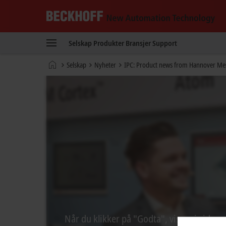
Beckhoff
-
Selskap
Produkter
Bransjer
Support
New
Automation
Hjemmeside
Selskap
Nyheter
IPC: Product news from Hannover Me
Technology
Når du klikker på "Godta", viser vi video