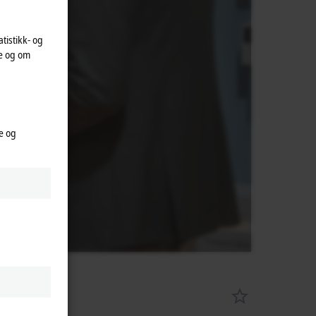
atistikk- og
te og om
e og