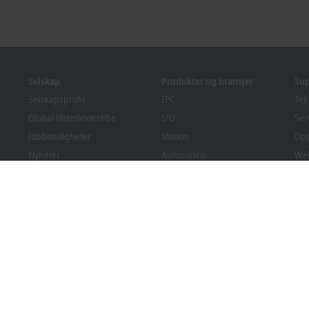
Selskap
Produkter og bransjer
Su
Selskapsprofil
IPC
Tek
Global tilstedeværelse
I/O
Ser
Jobbmuligheter
Motion
Op
Nyheter
Automation
We
PC Control magasin
MX-System
Sol
Arrangementer og datoer
Vision
Bec
Varslingssystem
Bransjer
Ned
Emballasjesamsvar