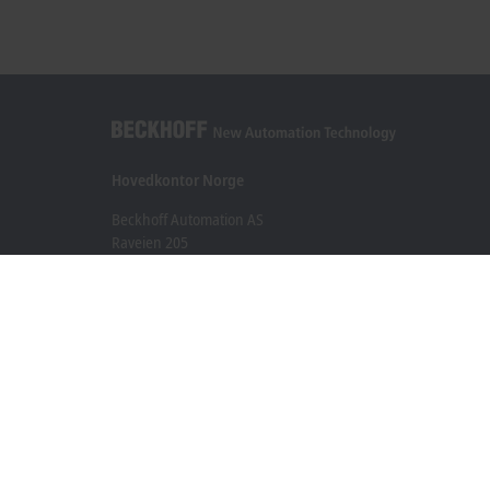
Hovedkontor Norge
Beckhoff Automation AS
Raveien 205
3184 Borre
+47 33 50 46 90
info@beckhoff.no
Kontaktinformasjon
www.beckhoff.com/nn-no/
Nyhetsbrev
Skriv ut side