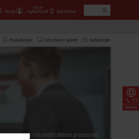
Logg inn
Norge
myBeckhoff
Bokmerker
Produktvelger
Information System
Nedlastinger
Kontakt
ra video lastes inn under denne prosessen.