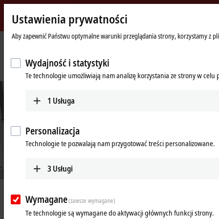
Ustawienia prywatności
Beckhoff
-
Aby zapewnić Państwu optymalne warunki przeglądania strony, korzystamy z plik
New
Automation
Strona
Przedsiębiorstwo
Nowości
Wydajność i statystyki
Technology
główna
Fast and flexible test bench technology supports realistic driving simulations
Te technologie umożliwiają nam analizę korzystania ze strony w celu
1
Usługa
Personalizacja
Technologie te pozwalają nam przygotować treści personalizowane.
3
Usługi
Jun 1, 2022
Wymagane
(zawsze wymagane)
Fast and flexible test bench
Te technologie są wymagane do aktywacji głównych funkcji strony.