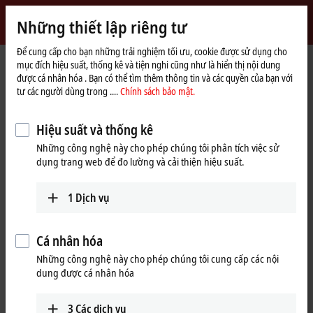
Đăng nhập
Những thiết lập riêng tư
myBeckhoff
Beckhoff
-
Để cung cấp cho bạn những trải nghiệm tối ưu, cookie được sử dụng cho
mục đích hiệu suất, thống kê và tiện nghi cũng như là hiển thị nội dung
New
được cá nhân hóa . Bạn có thể tìm thêm thông tin và các quyền của bạn với
Automation
Trang
Sản phẩm
I/O
I/O-specific accessories
tư các người dùng trong ....
Chính sách bảo mật.
Technology
chủ
Pre-assembled cables
ZK1090-3333-6xxx
Hiệu suất và thống kê
ZK1090-3333-6xxx | EtherCAT
Những công nghệ này cho phép chúng tôi phân tích việc sử
cable, PUR, 1x4xAWG22, capable
dụng trang web để đo lường và cải thiện hiệu suất.
of torsion
1
Dịch vụ
Cá nhân hóa
Những công nghệ này cho phép chúng tôi cung cấp các nội
dung được cá nhân hóa
3
Các dịch vụ