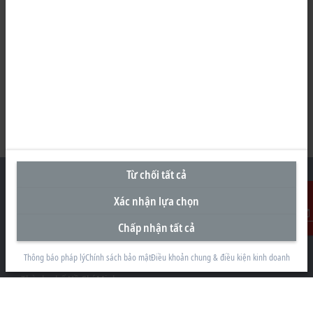
Từ chối tất cả
Xác nhận lựa chọn
Văn Phòng Đại Diện tại Việt Nam
Chấp nhận tất cả
Liên Hệ
#29.05, Tòa nhà Pearl Plaza, 561A Đường Điện Biên Phủ
Thông báo pháp lý
Chính sách bảo mật
Điều khoản chung & điều kiện kinh doanh
Phường Thạnh Mỹ Tây
Thành phố Hồ Chí Minh
+84 28 7300-2439