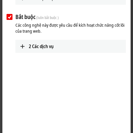
Bắt buộc
(luôn bắt buộc )
Các công nghệ này được yêu cầu để kích hoạt chức năng cốt lõi
của trang web.
2
Các dịch vụ
1
M8, plug, angled, male, 4-pin, A-coded – M8, plug, angled, male, 4-
pin, A-coded
Product status:
regular delivery