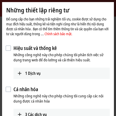
Đăng nhập
Những thiết lập riêng tư
myBeckhoff
Beckhoff
-
Để cung cấp cho bạn những trải nghiệm tối ưu, cookie được sử dụng cho
mục đích hiệu suất, thống kê và tiện nghi cũng như là hiển thị nội dung
New
được cá nhân hóa . Bạn có thể tìm thêm thông tin và các quyền của bạn với
Automation
Trang
Sản phẩm
I/O
I/O-specific accessories
tư các người dùng trong ....
Chính sách bảo mật.
Technology
chủ
Pre-assembled cables
ZK2000-2122-0xxx
Hiệu suất và thống kê
ZK2000-2122-0xxx | Sensor
Những công nghệ này cho phép chúng tôi phân tích việc sử
cable, PUR, 3 x 0.25 mm², drag-
dụng trang web để đo lường và cải thiện hiệu suất.
chain suitable
1
Dịch vụ
Cá nhân hóa
Những công nghệ này cho phép chúng tôi cung cấp các nội
dung được cá nhân hóa
3
Các dịch vụ