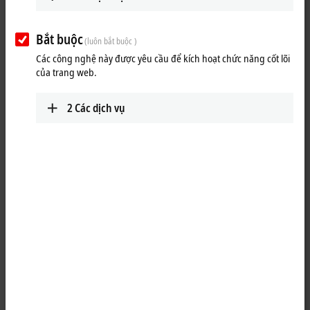
Bắt buộc
(luôn bắt buộc )
Các công nghệ này được yêu cầu để kích hoạt chức năng cốt lõi
của trang web.
2
Các dịch vụ
1
M8, plug, straight, male, 3-pin – M8, socket, straight, female, 3-pin
Product status:
regular delivery
Product information