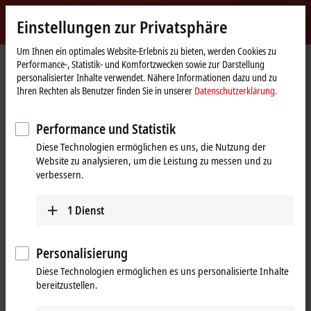
Jetzt anmelden
Einstellungen zur Privatsphäre
myBeckhoff
Beckhoff
-
Um Ihnen ein optimales Website-Erlebnis zu bieten, werden Cookies zu
Performance-, Statistik- und Komfortzwecken sowie zur Darstellung
New
personalisierter Inhalte verwendet. Nähere Informationen dazu und zu
Automation
Startseite
Unternehmen
News
SPS 2019: TwinCAT Cloud Engineering
Ihren Rechten als Benutzer finden Sie in unserer
Datenschutzerklärung.
Technology
Performance und Statistik
Mit Klick auf "Akzeptieren" zeigen wir das Video und passen die
Diese Technologien ermöglichen es uns, die Nutzung der
Einstellung zur Privatsphäre an, dabei wird externer Inhalt von
Website zu analysieren, um die Leistung zu messen und zu
Vimeo geladen. Beachten Sie dazu bitte unsere
verbessern.
Datenschutzerklärung.
1
Dienst
Akzeptieren
Personalisierung
Diese Technologien ermöglichen es uns personalisierte Inhalte
25.11.2019
bereitzustellen.
SPS 2019: TwinCAT Cloud