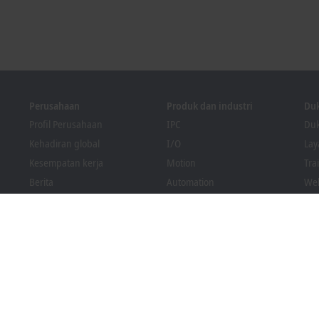
Perusahaan
Produk dan industri
Du
Profil Perusahaan
IPC
Duk
Kehadiran global
I/O
La
Kesempatan kerja
Motion
Tra
Berita
Automation
We
Majalah PC Control
MX-System
Sol
Acara dan tanggal
Vision
Bec
Sistem pelapor pelanggaran
Industri
Pen
Kepatuhan Pengemasan