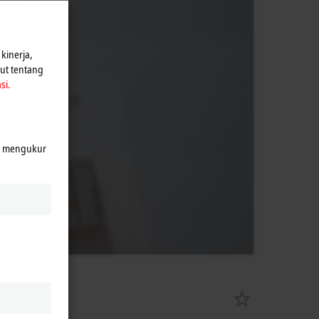
n Privasi.
kinerja,
jut tentang
si.
k mengukur