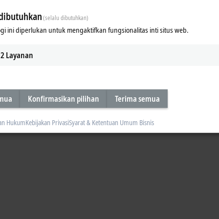
dibutuhkan
(selalu dibutuhkan)
gi ini diperlukan untuk mengaktifkan fungsionalitas inti situs web.
g users with an easy means of engineering TwinCAT instances and controller
2
Layanan
emua
Konfirmasikan pilihan
Terima semua
an Hukum
Kebijakan Privasi
Syarat & Ketentuan Umum Bisnis