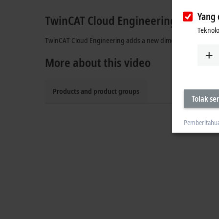
Yang 
TwinCAT Cloud Engineering
Teknolo
TwinCAT Cloud Engineering adds a new dimension by providin
More about this video
Products and product groups
Tolak s
Pemberitahu