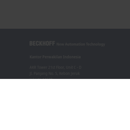
Kantor Perwakilan Indonesia
AKR Tower 21st Floor, Unit C - D
Jl. Panjang No. 5, Kebon Jeruk
Jakarta 11530
+62 21 8428 3699
sales@beckhoff.co.id
Informasi Kontak
www.beckhoff.com/id-id/
Buletin
Cetak halaman