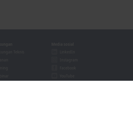
kungan
Media sosial
ungan Teknis
LinkedIn
yanan
Instagram
ining
Facebook
binar
YouTube
ution Provider Program
GoToStage
khoff Information System
cari unduhan