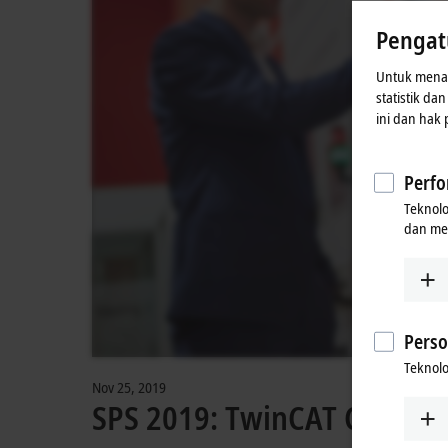
proses ini
Pengat
Untuk menaw
statistik da
ini dan hak
Perfo
Teknol
dan me
Perso
Teknolo
Nov 25, 2019
SPS 2019: TwinCAT Cloud E