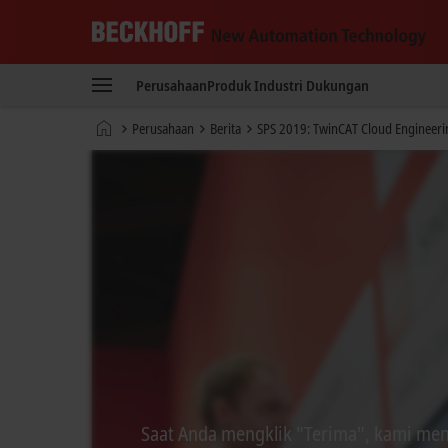
Beckhoff
-
Perusahaan
Produk
Industri
Dukungan
New
Automation
Beranda
Perusahaan
Berita
SPS 2019: TwinCAT Cloud Engineeri
Technology
Saat Anda mengklik "Terima", kami men