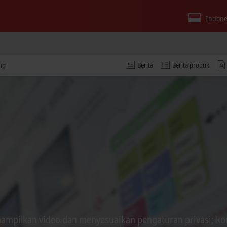
Indone
ng
Berita
Berita produk
ampilkan video dan menyesuaikan pengaturan privasi; kon