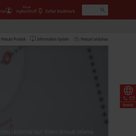
Masuk
sia
myBeckhoff
Daftar Bookmark
Pencari Produk
Information System
Pencari unduhan
Kontak
ten eksternal dari Video dimuat selama