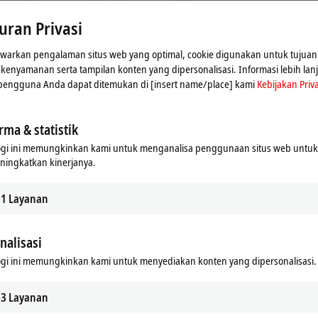
. Silakan lihat di sini untuk Kebijakan Privasi kami
Kebijaka
uran Privasi
Terima
arkan pengalaman situs web yang optimal, cookie digunakan untuk tujuan 
n kenyamanan serta tampilan konten yang dipersonalisasi. Informasi lebih lan
 pengguna Anda dapat ditemukan di [insert name/place] kami
Kebijakan Priva
rma & statistik
ogi ini memungkinkan kami untuk menganalisa penggunaan situs web untu
ningkatkan kinerjanya.
1
Layanan
nalisasi
gi ini memungkinkan kami untuk menyediakan konten yang dipersonalisasi.
ngineering
3
Layanan