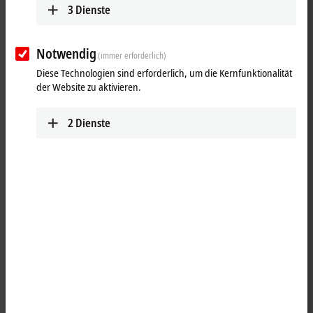
3
Dienste
Notwendig
(immer erforderlich)
Diese Technologien sind erforderlich, um die Kernfunktionalität
der Website zu aktivieren.
2
Dienste
1
Die IO-Link-Box EPI3188-0022 verfügt über acht analoge Eingänge,
die einzeln parametriert werden können, sodass sie entweder Signale
im Bereich von ±10 V oder 0/4…±20 mA verarbeiten. Die Spannung