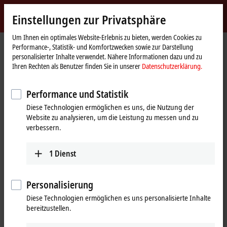
Jetzt anmelden
Einstellungen zur Privatsphäre
myBeckhoff
Beckhoff
-
Um Ihnen ein optimales Website-Erlebnis zu bieten, werden Cookies zu
Performance-, Statistik- und Komfortzwecken sowie zur Darstellung
New
personalisierter Inhalte verwendet. Nähere Informationen dazu und zu
Automation
Startseite
Produkte
I/O
Feldbus Box und IO-Link-Box
IO-Link-Box
Ihren Rechten als Benutzer finden Sie in unserer
Datenschutzerklärung.
Technology
EPIxxxx | Industriegehäuse
EPI3xxx | Analog-Eingang
EPI3188-0022
Performance und Statistik
EPI3188-0022 | IO-Link-Box, 8-
Diese Technologien ermöglichen es uns, die Nutzung der
Kanal-Analog-Eingang,
Website zu analysieren, um die Leistung zu messen und zu
Multifunktion, ±10 V, 0/4…
verbessern.
±20 mA, 16 Bit, single-ended,
1
Dienst
M12
Personalisierung
Diese Technologien ermöglichen es uns personalisierte Inhalte
bereitzustellen.