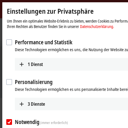
Einstellungen zur Privatsphäre
Beckhoff
-
Um Ihnen ein optimales Website-Erlebnis zu bieten, werden Cookies zu Performa
Ihren Rechten als Benutzer finden Sie in unserer
Datenschutzerklärung.
New
Automation
Startseite
Unternehmen
News
Zukunftsfähige Mobilität
Technology
Performance und Statistik
Diese Technologien ermöglichen es uns, die Nutzung der Website zu
1
Dienst
Personalisierung
Diese Technologien ermöglichen es uns personalisierte Inhalte berei
3
Dienste
22.04.2021
Zukunftsfähige Mobilität
Notwendig
(immer erforderlich)