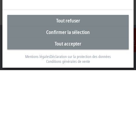
Tout refuser
Confirmer la sélection
Tout accepter
Contact
Siège social Suisse
Mentions légales
Déclaration sur la protection des données
Conditions générales de vente
Beckhoff Automation AG
Rheinweg 7
8200 Schaffhouse
+41 52 633 40 40
info@beckhoff.ch
Coordonnées détaillées
www.beckhoff.com/fr-ch/
Newsletter
Imprimer la page