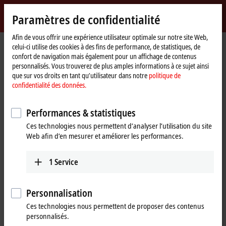
Identifiez-vous
Paramètres de confidentialité
myBeckhoff
Beckhoff
-
Afin de vous offrir une expérience utilisateur optimale sur notre site Web,
celui-ci utilise des cookies à des fins de performance, de statistiques, de
New
confort de navigation mais également pour un affichage de contenus
Automation
Page
Entreprise
Nouveautés
personnalisés. Vous trouverez de plus amples informations à ce sujet ainsi
Technology
d'accueil
Tutorial: Change of licensing basis (device change)
que sur vos droits en tant qu’utilisateur dans notre
politique de
confidentialité des données.
Si vous cliquez sur « Accepter », nous affichons la vidéo et
Performances & statistiques
adaptons les paramètres de confidentialité tout en chargeant des
Ces technologies nous permettent d’analyser l’utilisation du site
contenus tiers à partir de Vimeo. Veuillez vous référer ici à notre
Web afin d’en mesurer et améliorer les performances.
politique de confidentialité des données.
1
Service
Accepter
Personnalisation
Ces technologies nous permettent de proposer des contenus
Sep 26, 2024
personnalisés.