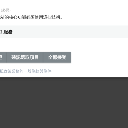
nCAT licenses transferred to the new PC. You can find a detailed description o
（必要）
T 3 licensing
網站的核心功能必須使用這些技術。
2
服務
絕
確認選取項目
全部接受
私政策
業務的一般條款與條件