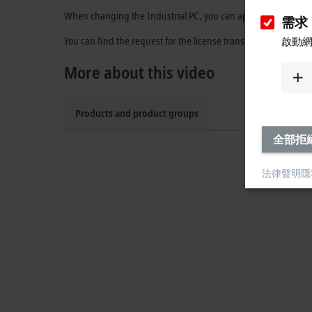
When changing the Industrial PC, you can apply to have the Twi
需求
You can find the request for the license transfer here:
TwinCA
啟動
More about this video
Products and product groups
全部拒
法律聲明
隱