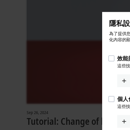
隱私設
為了提供您
化內容的
效能
這些
個人
這些
Sep 26, 2024
Tutorial: Change of licensi