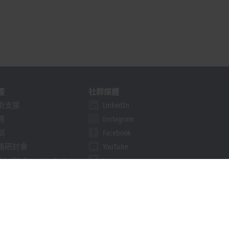
援
社群媒體
術支援
LinkedIn
務
Instagram
訓
Facebook
路研討會
YouTube
khoff Information System
Line
nload finder