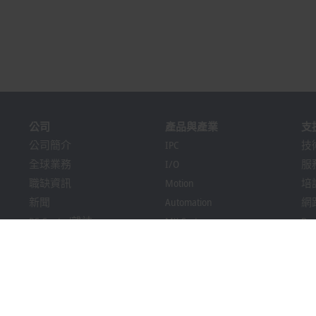
公司
產品與產業
支
公司簡介
IPC
技
全球業務
I/O
服
職缺資訊
Motion
培
新聞
Automation
網
PC Control雜誌
MX-System
Bec
活動與日期
Vision
Dow
提示系統
產業
包裝合規