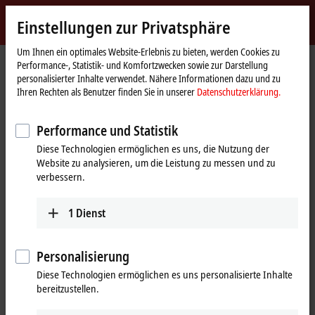
Jetzt anmelden
Einstellungen zur Privatsphäre
myBeckhoff
Beckhoff
-
Um Ihnen ein optimales Website-Erlebnis zu bieten, werden Cookies zu
Performance-, Statistik- und Komfortzwecken sowie zur Darstellung
New
personalisierter Inhalte verwendet. Nähere Informationen dazu und zu
Automation
Startseite
Unternehmen
News
Ihren Rechten als Benutzer finden Sie in unserer
Datenschutzerklärung.
Technology
Tutorial: Wechsel der Lizenzierungsbasis (Gerätewechsel)
Performance und Statistik
Diese Technologien ermöglichen es uns, die Nutzung der
Mit Klick auf "Akzeptieren" zeigen wir das Video und passen die
Website zu analysieren, um die Leistung zu messen und zu
Einstellung zur Privatsphäre an, dabei wird externer Inhalt von
verbessern.
Vimeo geladen. Beachten Sie dazu bitte unsere
Datenschutzerklärung.
1
Dienst
Akzeptieren
Personalisierung
Diese Technologien ermöglichen es uns personalisierte Inhalte
bereitzustellen.
26.09.2024