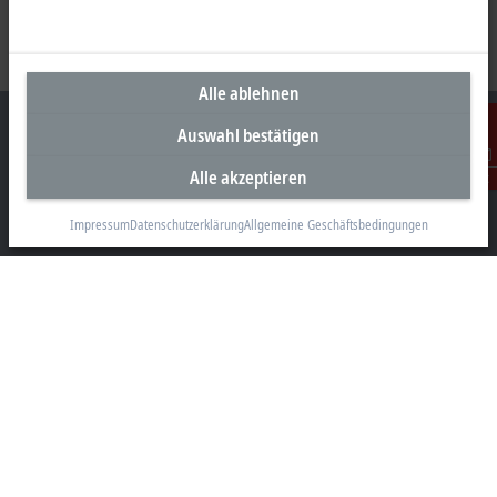
Alle ablehnen
Auswahl bestätigen
Alle akzeptieren
Kontakt
Unternehmenszentrale Deutschland
Impressum
Datenschutzerklärung
Allgemeine Geschäftsbedingungen
Beckhoff Automation GmbH & Co. KG
Hülshorstweg 20
33415 Verl
+49 5246 963-0
info@beckhoff.com
Kontaktinformationen
www.beckhoff.com/de-de/
Newsletter
Seite drucken