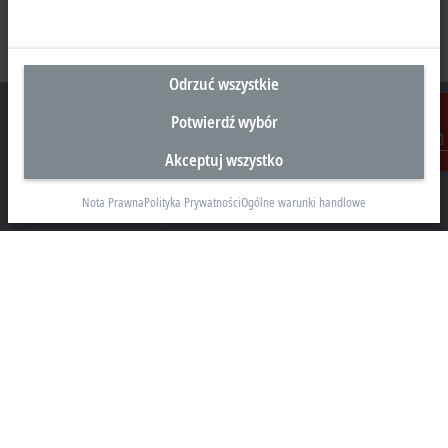
Odrzuć wszystkie
Potwierdź wybór
Akceptuj wszystko
Kontakt
Siedziba Główna Polska
Nota Prawna
Polityka Prywatności
Ogólne warunki handlowe
Beckhoff Automation Sp. z o.o.
Żabieniec, ul. Ruczajowa 15
05-500 Piaseczno
+48 22 750 47 00
info@beckhoff.pl
Dane kontaktowe
www.beckhoff.com/pl-pl/
Newsletter
Drukuj stronę