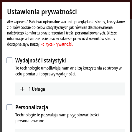
Zaloguj się
Ustawienia prywatności
myBeckhoff
Beckhoff
-
Aby zapewnić Państwu optymalne warunki przeglądania strony, korzystamy
z plików cookie do celów statystycznych jak również dla zapewnienia
New
należytego komfortu oraz prezentacji treści personalizowanych. Bliższe
Automation
Strona
Przedsiębiorstwo
Nowości
informacje w tym zakresie oraz w zakresie praw użytkowników strony
Technology
główna
Tutorial: Change of licensing basis (device change)
dostępne są w naszej
Polityce Prywatności.
Wydajność i statystyki
Kliknięcie przycisku „Akceptuj” spowoduje wyświetlenie filmu i
Te technologie umożliwiają nam analizę korzystania ze strony w
dostosowanie ustawień sfery prywatnej, podczas tych czynności
celu pomiaru i poprawy wydajności.
nastąpi załadowanie zewnętrznych treści Vimeo. Zapoznaj się z
naszą
Polityce Prywatności.
1
Usługa
Akceptuję
Personalizacja
Technologie te pozwalają nam przygotować treści
personalizowane.
Sep 26, 2024