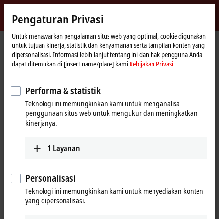
Masuk
Pengaturan Privasi
myBeckhoff
Beckhoff
-
Untuk menawarkan pengalaman situs web yang optimal, cookie digunakan
untuk tujuan kinerja, statistik dan kenyamanan serta tampilan konten yang
New
dipersonalisasi. Informasi lebih lanjut tentang ini dan hak pengguna Anda
Automation
Beranda
Perusahaan
Berita
dapat ditemukan di [insert name/place] kami
Kebijakan Privasi.
Technology
Tutorial: Change of licensing basis (device change)
Performa & statistik
Teknologi ini memungkinkan kami untuk menganalisa
Saat Anda mengklik "Terima", kami menampilkan video dan
penggunaan situs web untuk mengukur dan meningkatkan
menyesuaikan pengaturan privasi; konten eksternal dari Video
kinerjanya.
dimuat selama proses ini. Silakan lihat di sini untuk Kebijakan
Privasi kami
Kebijakan Privasi.
1
Layanan
Terima
Personalisasi
Teknologi ini memungkinkan kami untuk menyediakan konten
yang dipersonalisasi.
Sep 26, 2024