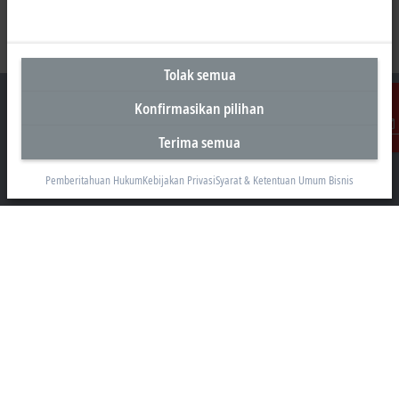
Tolak semua
Konfirmasikan pilihan
Terima semua
Kontak
Kantor Perwakilan Indonesia
Pemberitahuan Hukum
Kebijakan Privasi
Syarat & Ketentuan Umum Bisnis
AKR Tower 21st Floor, Unit C - D
Jl. Panjang No. 5, Kebon Jeruk
Jakarta 11530
+62 21 8428 3699
sales@beckhoff.co.id
Informasi Kontak
www.beckhoff.com/id-id/
Buletin
Cetak halaman