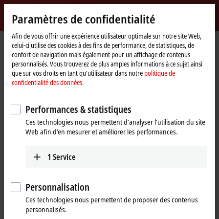
Identifiez-vous
Paramètres de confidentialité
myBeckhoff
Beckhoff
-
Afin de vous offrir une expérience utilisateur optimale sur notre site Web,
celui-ci utilise des cookies à des fins de performance, de statistiques, de
New
confort de navigation mais également pour un affichage de contenus
Automation
Page
Produits
I/O
I/O-specific accessories
Pre-assembled cables
personnalisés. Vous trouverez de plus amples informations à ce sujet ainsi
Technology
d'accueil
ZK7001-0105-2xxx
que sur vos droits en tant qu’utilisateur dans notre
politique de
confidentialité des données.
ZK7001-0105-2xxx | EtherCAT P
cable, AWG24, PUR, drag-chain
Performances & statistiques
suitable, for 40 mm bending
Ces technologies nous permettent d’analyser l’utilisation du site
Web afin d’en mesurer et améliorer les performances.
radius
1
Service
Personnalisation
Ces technologies nous permettent de proposer des contenus
personnalisés.