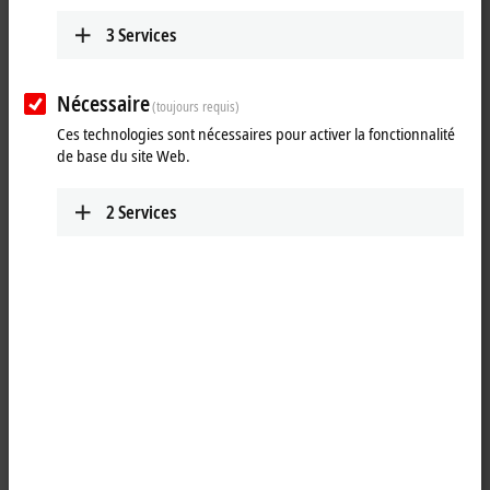
3
Services
Nécessaire
(toujours requis)
Ces technologies sont nécessaires pour activer la fonctionnalité
de base du site Web.
2
Services
1
4
M8, plug, straight, male, 4-pin, P-coded – M8, socket (4-pin/straight),
P-coded
Product status:
regular delivery