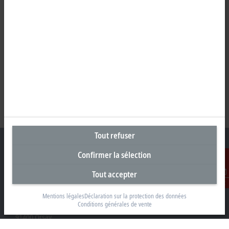
Tout refuser
Confirmer la sélection
Tout accepter
Siège social France
Contact
Beckhoff Automation Sarl
Mentions légales
Déclaration sur la protection des données
Conditions générales de vente
2 rue d’Arsonval
91400 Orsay