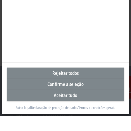
Rejeitar todos
Confirme a seleção
Sede Brasil
Aceitar tudo
Contato
Beckhoff Automação Industrial Ltda.
Aviso legal
Declaração de proteção de dados
Termos e condições gerais
Rua Caminho do Pilar, 1362
Vila Gilda, Santo André 09190-000 - SP
+55 11 4126-3232