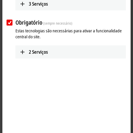
3
Serviços
Obrigatório
(sempre necessário)
Estas tecnologias são necessárias para ativar a funcionalidade
central do site.
2
Serviços
1
4
M8, plug, straight, male, 4-pin, P-coded – M8, socket (4-pin/straight),
P-coded
Product status:
regular delivery