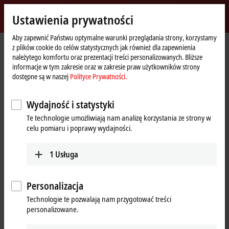
Zaloguj się
Ustawienia prywatności
myBeckhoff
Beckhoff
-
Aby zapewnić Państwu optymalne warunki przeglądania strony, korzystamy
z plików cookie do celów statystycznych jak również dla zapewnienia
New
należytego komfortu oraz prezentacji treści personalizowanych. Bliższe
Automation
Strona
Produkty
I/O
I/O-specific accessories
Pre-assembled cables
informacje w tym zakresie oraz w zakresie praw użytkowników strony
Technology
główna
ZK7001-0105-2xxx
dostępne są w naszej
Polityce Prywatności.
ZK7001-0105-2xxx | EtherCAT P
Wydajność i statystyki
cable, AWG24, PUR, drag-chain
Te technologie umożliwiają nam analizę korzystania ze strony w
suitable, for 40 mm bending
celu pomiaru i poprawy wydajności.
radius
1
Usługa
Personalizacja
Technologie te pozwalają nam przygotować treści
personalizowane.