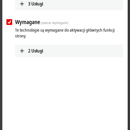
3
Usługi
Wymagane
(zawsze wymagane)
Te technologie są wymagane do aktywacji głównych funkcji
strony.
2
Usługi
1
4
M8, plug, straight, male, 4-pin, P-coded – M8, socket (4-pin/straight),
P-coded
Product status:
regular delivery