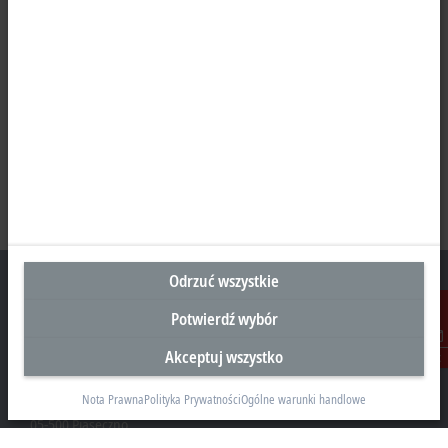
Odrzuć wszystkie
Potwierdź wybór
Siedziba Główna Polska
Akceptuj wszystko
Kontakt
Beckhoff Automation Sp. z o.o.
Nota Prawna
Polityka Prywatności
Ogólne warunki handlowe
Żabieniec, ul. Ruczajowa 15
05-500 Piaseczno