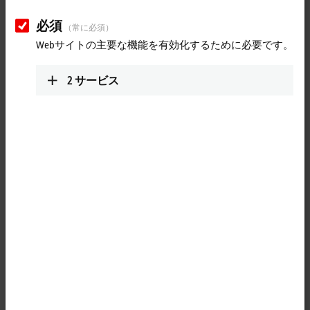
必須
（常に必須）
Webサイトの主要な機能を有効化するために必要です。
2
サービス
1
4
M8, plug, straight, male, 4-pin, P-coded – M8, socket (4-pin/straight),
P-coded
Product status:
regular delivery