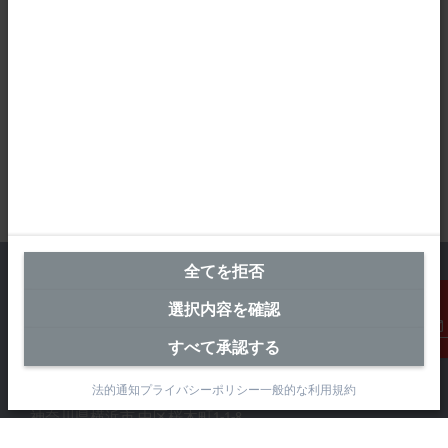
全てを拒否
選択内容を確認
横浜オフィス（本社）
すべて承認する
連絡先
ベッコフオートメーション株式会社
法的通知
プライバシーポリシー
一般的な利用規約
〒231-0062
神奈川県横浜市 中区桜木町1-1-8
日石横浜ビル18階