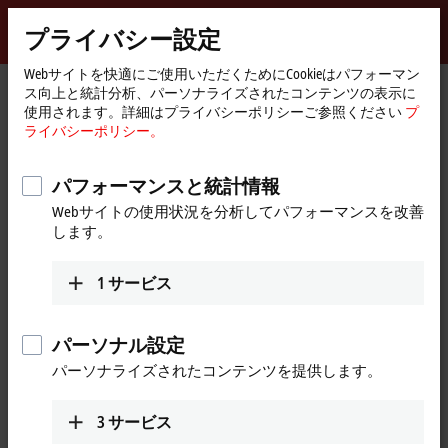
サインイン
プライバシー設定
myBeckhoff
Beckhoff
-
Webサイトを快適にご使用いただくためにCookieはパフォーマン
ス向上と統計分析、パーソナライズされたコンテンツの表示に
New
使用されます。詳細はプライバシーポリシーご参照ください
プ
Automation
ホ
製品情報
I/O
I/O-specific accessories
ライバシーポリシー。
Technology
ー
Pre-assembled cables
ZK7001-0105-2xxx
ム
ペ
パフォーマンスと統計情報
ZK7001-0105-2xxx | EtherCAT P
ー
Webサイトの使用状況を分析してパフォーマンスを改善
ジ
cable, AWG24, PUR, drag-chain
します。
suitable, for 40 mm bending
radius
1
サービス
パーソナル設定
パーソナライズされたコンテンツを提供します。
3
サービス