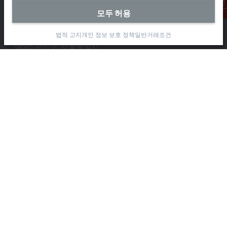
모두 허용
Beckhoff Automation Co., Ltd.
연락처
대륭테크노타운 3차 12층
가산디지털2로 115
법적 고지
개인 정보 보호 정책
일반거래조건
08505 금천구, 서울특별시
+82 2 2107-3242
+82 2 2107-3969
info-kr@beckhoff.com
연락처 정보
www.beckhoff.com/ko-kr/
뉴스레터
인쇄 페이지
회사
제품 및 산업
지원
소셜 미디어