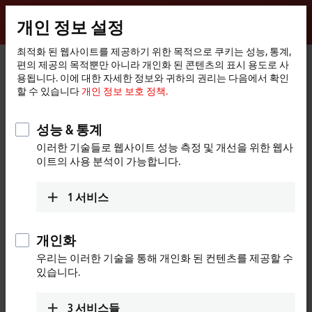
로그인
개인 정보 설정
myBeckhoff
Beckhoff
-
최적화 된 웹사이트를 제공하기 위한 목적으로 쿠키는 성능, 통계,
편의 제공의 목적뿐만 아니라 개인화 된 콘텐츠의 표시 용도로 사
New
용됩니다. 이에 대한 자세한 정보와 귀하의 권리는 다음에서 확인
Automation
홈
Products
I/O
EtherCAT plug-in modules
할 수 있습니다
개인 정보 보호 정책.
Technology
페
EJ2xxx | Digital output
이
지
성능 & 통계
EJ2xxx | EtherCAT plug-in modules,
이러한 기술들로 웹사이트 성능 측정 및 개선을 위한 웹사
digital output
이트의 사용 분석이 가능합니다.
Tabular product overview
Product finder
1
서비스
The EtherCAT plug-in modules of the EJ2xxx series are intended for
개인화
processing digital/binary signals. Unless otherwise stated, the high
level corresponds to the supply voltage in the positive switching logic,
우리는 이러한 기술을 통해 개인화 된 컨텐츠를 제공할 수
있습니다.
the low level corresponds to ground. With the ground-switching logic,
it is reversed. Different supply voltages are available for both types of
logic.
3
서비스들