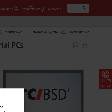
Login
ederland
myBeckhoff
Favorieten
Productzoeker
Information System
Downloadfinder
ial PCs
Contact
che