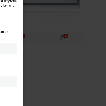
er te geven,
uiker vindt
 om de
1
4