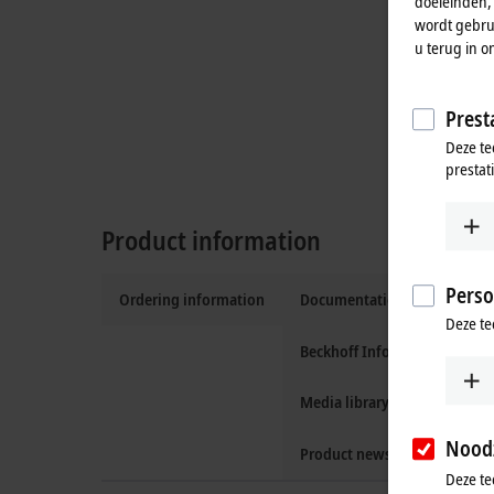
doeleinden,
wordt gebrui
u terug in o
Presta
Deze te
prestat
Product information
Perso
Ordering information
Documentation and downlo
Deze te
Beckhoff Information Syste
Media library
Noodz
Product news
Deze te