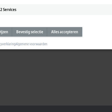
2
Services
wijzen
Bevestig selectie
Alles accepteren
cyverklaring
Algemene voorwaarden