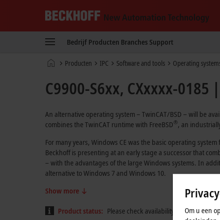
Beckhoff
-
Bedrijf
Producten
Branches
Support
New
Automation
Home
Producten
IPC
Software and tools
Operating system
Technology
page
C9900-S6xx, CXxxxx-0185 |
An alternative operating system – TwinCAT/BSD – will be avail
®
combines the TwinCAT runtime with FreeBSD
, an industrial
For many years, Windows CE was the basic operating system fo
Beckhoff is presenting at an early stage a successor that co
– with the advantages of the large Windows systems. In addit
alternative to Windows 7 and Windows 10.
Privacy
Show more
Om u een opt
Product status:
Please check availability on the product