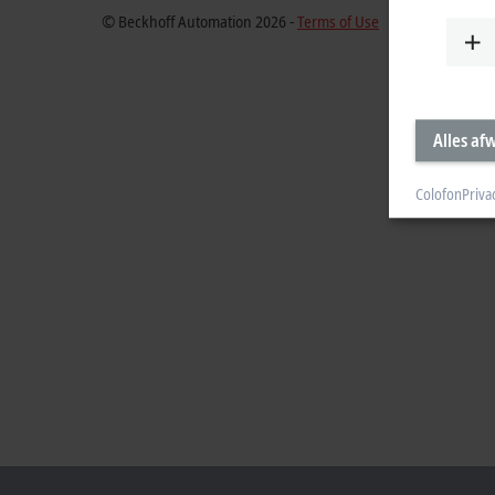
© Beckhoff Automation 2026 -
Terms of Use
Alles af
Colofon
Priva