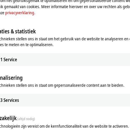
 om het gebruiksgemak te optimaliseren en om gepersonaliseerde content we
k gemaakt van cookies. Meer informatie hierover en over uw rechten als gebr
nze
privacyverklaring.
ties & statistiek
chnieken stellen ons in staat om het gebruik van de website te analyseren en
ies te meten en te optimaliseren.
1
Service
nalisering
ads
Additional products
chnieken stellen ons in staat om gepersonaliseerde content aan te bieden.
m
Related products
3
Services
akelijk
(altijd nodig)
chnologieën zijn vereist om de kernfunctionaliteit van de website te activeren.