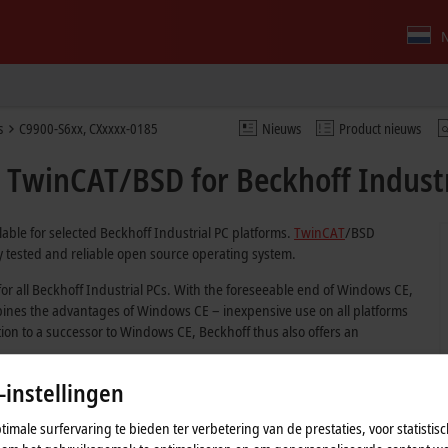
N
s
C9900-S6xx, CXxxxx-0185
Nieuws
Product nieuws
 TwinCAT/BSD for Beckhoff Industr
able for selected Beckhoff Industrial PC platforms.
TwinCAT
/BSD
ly tested and reliable open source operating system.
r all Beckhoff Industrial PCs. With the foreseeable end of Windows CE,
mbines the advantages of Windows CE – inexpensive use on all platforms
ion to a successor to Windows CE, Beckhoff thus also offers an
-instellingen
imale surfervaring te bieden ter verbetering van de prestaties, voor statistis
 page of the respective devices or in the
product finder
.