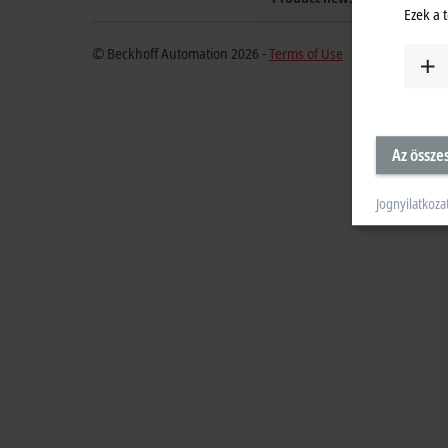
Ezek a 
© Beckhoff Automation 2026 -
Terms of Use
Az össze
Jognyilatkoza