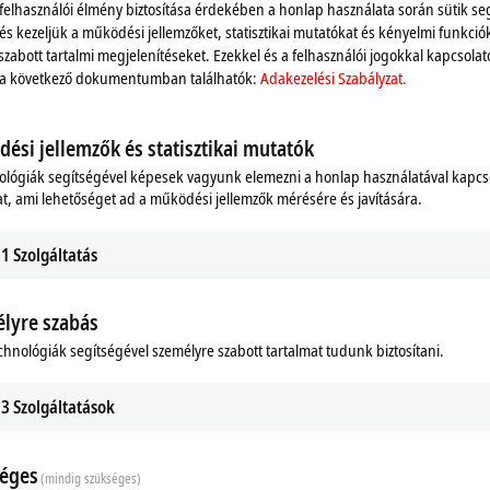
 felhasználói élmény biztosítása érdekében a honlap használata során sütik se
 page of the respective devices or in the
product finder
.
 és kezeljük a működési jellemzőket, statisztikai mutatókat és kényelmi funkció
szabott tartalmi megjelenítéseket. Ezekkel és a felhasználói jogokkal kapcsolat
 a következő dokumentumban találhatók:
Adakezelési Szabályzat.
ési jellemzők és statisztikai mutatók
ológiák segítségével képesek vagyunk elemezni a honlap használatával kapcs
t, ami lehetőséget ad a működési jellemzők mérésére és javítására.
1
Szolgáltatás
lyre szabás
ads
Additional products
chnológiák segítségével személyre szabott tartalmat tudunk biztosítani.
m
Related products
3
Szolgáltatások
éges
(mindig szükséges)