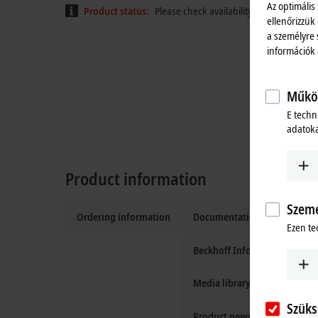
Az optimális
Product status:
Please check availability on the product
ellenőrizzük
a személyre 
információk
Működ
E techn
adatoka
Product information
Szemé
Ordering information
Documentation and downlo
Ezen te
Beckhoff Information Syste
Media library
Szüks
Product news