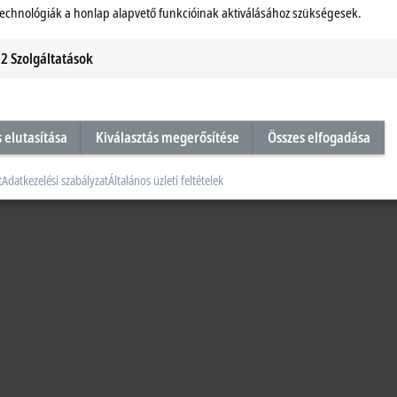
technológiák a honlap alapvető funkcióinak aktiválásához szükségesek.
2
Szolgáltatások
s elutasítása
Kiválasztás megerősítése
Összes elfogadása
t
Adatkezelési szabályzat
Általános üzleti feltételek