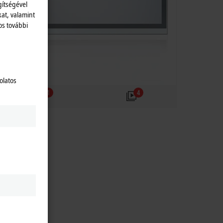
gítségével
kat, valamint
os további
olatos
1
4