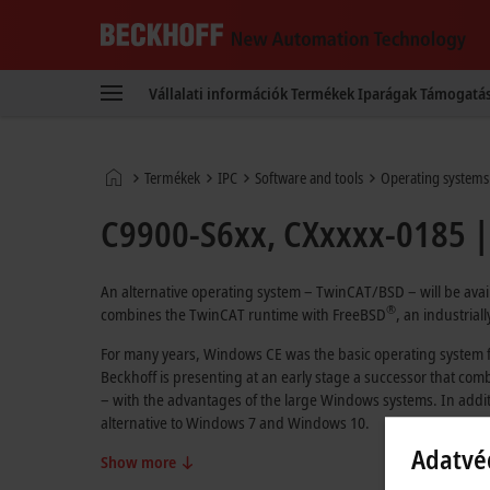
Beckhoff
-
Vállalati információk
Termékek
Iparágak
Támogatá
New
Automation
Technology
Kezdőlap
Termékek
IPC
Software and tools
Operating systems
C9900-S6xx, CXxxxx-0185 |
An alternative operating system – TwinCAT/BSD – will be avail
®
combines the TwinCAT runtime with FreeBSD
, an industrial
For many years, Windows CE was the basic operating system fo
Beckhoff is presenting at an early stage a successor that co
– with the advantages of the large Windows systems. In addit
alternative to Windows 7 and Windows 10.
Adatvé
Show more