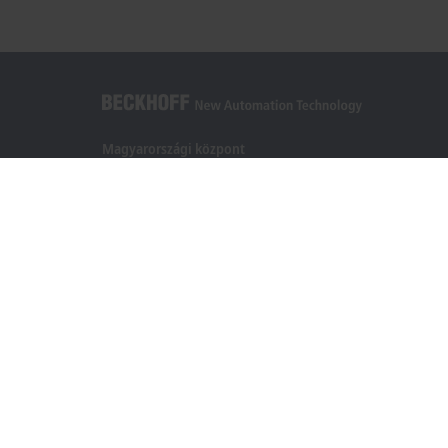
Magyarországi központ
Beckhoff Automation Kft.
1097 Budapest
Táblás utca 36–38. G. ép.
+36 1 50199-40
+36 1 50199-41
info@beckhoff.hu
Elérhetőségeink
www.beckhoff.com/hu-hu/
Hírlevél
Oldal nyomtatása