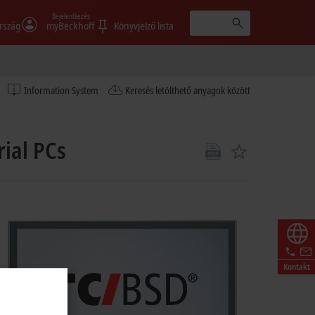
Bejelentkezés
rszág
myBeckhoff
Könyvjelző lista
Information System
Keresés letölthető anyagok között
ial PCs
Kontakt