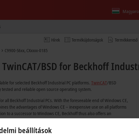
Magyaro
s
Hírek
Termékújdonságok
Termékkereső
C9900-S6xx, CXxxxx-0185
 TwinCAT/BSD for Beckhoff Industr
able for selected Beckhoff Industrial PC platforms.
TwinCAT
/BSD
ly tested and reliable open source operating system.
r all Beckhoff Industrial PCs. With the foreseeable end of Windows CE,
mbines the advantages of Windows CE – inexpensive use on all platforms
ion to a successor to Windows CE, Beckhoff thus also offers an
delmi beállítások