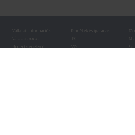
Vállalati információk
Termékek és iparágak
Tá
Vállalati arculat
IPC
Műs
Nemzetközi jelenlét
I/O
Sze
Nyitott álláslehetőségek
Motion
Tan
Hírek
Automation
We
PC Control magazin
MX-System
Bec
Események és időpontjaik
Vision
Ker
köz
Visszaélés-bejelentési
Iparágak
rendszer
Csomagolási megfelelőségi
tájékoztató