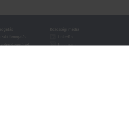
mogatás
Közösségi média
zaki támogatás
LinkedIn
rviztevékenységek
Instagram
folyamok
Facebook
binárok
YouTube
khoff Information System
esés letölthető anyagok
ött