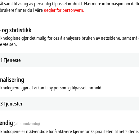
nd a link to the livestream directly in your inbox.
l samt til visnig av personlig tilpasset innhold. Nærmere informasjon om det
og personverninnstillingene dine tilpasses; når dette skjer
brukere finner du i våre
Regler for personvern.
ynamics 365 CRM. For dette, se vår
Regler for personver
 og statistikk
Godta
eknologiene gjør det mulig for oss å analysere bruken av nettsidene, samt mål
e ytelsen.
Day 2: Beckhoff Live + Interactive, June 24, 2026
f Live + Interactive at Automate 2026, we will showcase breakthrough tech s
1
Tjeneste
 multi-touch panel generation, new hardware to ensure reliable electrical infr
nalisering
eknologiene gjør at vi kan tilby personlig tilpasset innhold.
Day 1: Beckhoff Live + Interactive, June 23, 2026
active is streaming from Automate 2026 for the first time! Daymon Thompson, 
3
Tjenester
ry of the future today using AI-enabled automation, economy variable frequen
endig
(alltid nødvendig)
eknologiene er nødvendige for å aktivere kjernefunksjonaliteten til nettsidene.