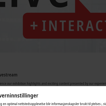
ivestream
rience our exhibition highlights and exciting content presented by our experien
erninnstillinger
eg en optimal nettstedsopplevelse blir informasjonskapsler brukt til ytelses-, st