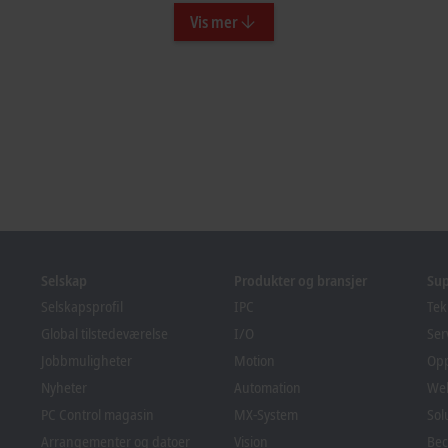
Vis mer
Selskap
Produkter og bransjer
Su
Selskapsprofil
IPC
Tek
Global tilstedeværelse
I/O
Ser
Jobbmuligheter
Motion
Op
Nyheter
Automation
We
PC Control magasin
MX-System
Sol
Arrangementer og datoer
Vision
Bec