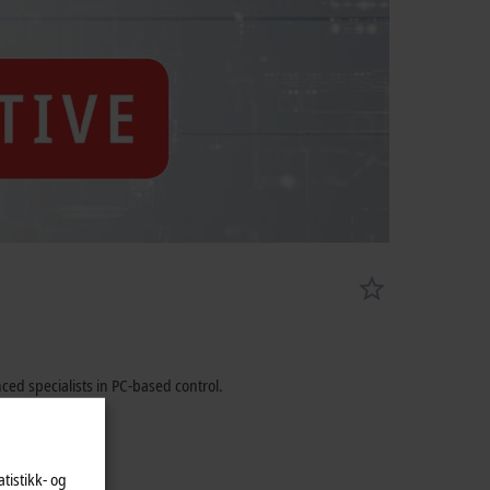
ced specialists in PC-based control.
atistikk- og