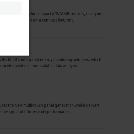
Beckhoff solutions for compact AGV/AMR controls, using one
le automation in an ultra-compact footprint.
 Beckhoff’s integrated energy monitoring solutions, which
reduced downtime, and scalable data analysis.
uces the Next multi-touch panel generation which delivers
ble design, and future-ready performance.