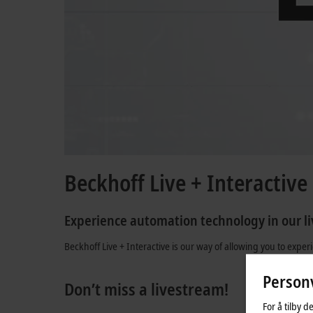
Beckhoff Live + Interactive
Experience automation technology in our l
Beckhoff Live + Interactive is our way of allowing you to expe
Personv
Don’t miss a livestream!
For å tilby d