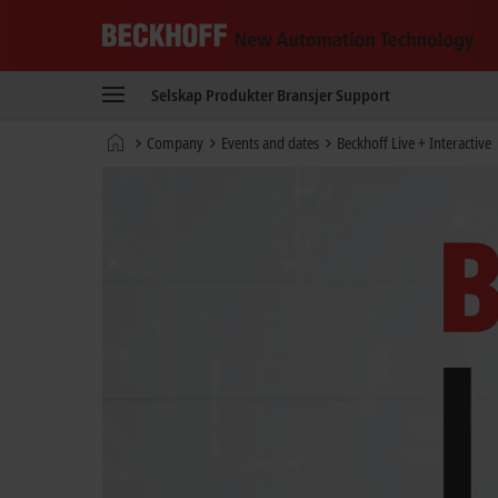
Beckhoff
-
Selskap
Produkter
Bransjer
Support
New
Automation
Hjemmeside
Company
Events and dates
Beckhoff Live + Interactive
Technology