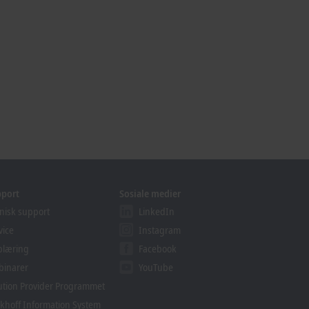
pport
Sosiale medier
nisk support
LinkedIn
vice
Instagram
plæring
Facebook
binarer
YouTube
ution Provider Programmet
khoff Information System