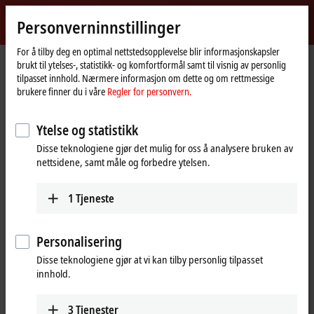
Logg inn
Personverninnstillinger
myBeckhoff
Beckhoff
-
For å tilby deg en optimal nettstedsopplevelse blir informasjonskapsler
brukt til ytelses-, statistikk- og komfortformål samt til visnig av personlig
New
tilpasset innhold. Nærmere informasjon om dette og om rettmessige
Automation
Hjemmeside
Selskap
Nyheter
Hannover Messe
brukere finner du i våre
Regler for personvern.
Technology
Ytelse og statistikk
Når du klikker på "Godta", viser vi videoen og justerer
Disse teknologiene gjør det mulig for oss å analysere bruken av
personverninnstillingene; eksternt innhold fra video lastes inn
nettsidene, samt måle og forbedre ytelsen.
under denne prosessen. For dette, se vår
Regler for personvern.
1
Tjeneste
Godta
Personalisering
Disse teknologiene gjør at vi kan tilby personlig tilpasset
innhold.
Apr 30, 2017
Hannover Messe
3
Tjenester