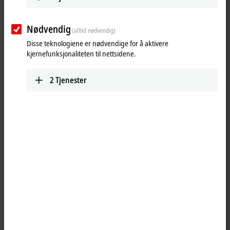
On the SAP trade show booth at Hannover Messe 2017, Beckhoff
participates with three XTS linear transport systems in a live
Nødvendig
(alltid nødvendig)
demonstration featuring the Open Integrated Factory.
Disse teknologiene er nødvendige for å aktivere
kjernefunksjonaliteten til nettsidene.
2
Tjenester