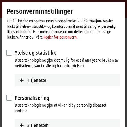
Logg inn
Personverninnstillinger
myBeckhoff
Beckhoff
-
For å tilby deg en optimal nettstedsopplevelse blir informasjonskapsler
Hjemmeside
myBeckhoff – Registration
brukt til ytelses-, statistikk- og komfortformål samt til visnig av personlig
New
tilpasset innhold. Nærmere informasjon om dette og om rettmessige
Automation
Oppretting av en ny brukerkonto
brukere finner du i våre
Regler for personvern.
Technology
Last ned programvarefiler og hold oversikt over din personlige
Ytelse og statistikk
nedlastingshistorikk.
Disse teknologiene gjør det mulig for oss å analysere bruken av
Bestill nyhetsbrev og informasjonsmedier enkelt og ukomplisert.
nettsidene, samt måle og forbedre ytelsen.
Få tilgang til eksklusive arrangementer for myBeckhoff-brukere.
Enkel bestilling av kalibreringssertifikater for analoge EtherCAT-
1
Tjeneste
terminaler.
Last ned XPlanar-kalibreringsfilene for movere ved å bruke
Beckhoffs sporbarhetsnummer (BTN).
Personalisering
Lagre nettsider som du besøker ofte som favoritter, så du kan åpne
dem med noen få klikk.
Disse teknologiene gjør at vi kan tilby personlig tilpasset
Bruk forhåndsutfylte skjemaer når du skal ta kontakt med våre
innhold.
eksperter.
3
Tjenester
Fyll ut følgende skjema for å opprette en ny bruker.