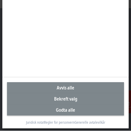
Hovedkontor Norge
Beckhoff Automation AS
Raveien 205
3184 Borre
+47 33 50 46 90
info@beckhoff.no
Kontaktinformasjon
Avvis alle
www.beckhoff.com/nn-no/
Bekreft valg
Nyhetsbrev
Skriv ut side
Godta alle
Kontakt
Juridisk notat
Regler for personvern
Generelle avtalevilkår
Selskap