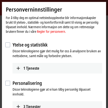
Logg inn
Personverninnstillinger
myBeckhoff
Beckhoff
-
For å tilby deg en optimal nettstedsopplevelse blir informasjonskapsler
brukt til ytelses-, statistikk- og komfortformål samt til visnig av personlig
New
tilpasset innhold. Nærmere informasjon om dette og om rettmessige
Automation
Hjemmeside
Produkter
I/O
EtherCAT Terminals
brukere finner du i våre
Regler for personvern.
Technology
EL/ED2xxx | Digital output
EL2819
Ytelse og statistikk
EL2819 | EtherCAT Terminal, 16-
Disse teknologiene gjør det mulig for oss å analysere bruken av
channel digital output, 24 V DC,
nettsidene, samt måle og forbedre ytelsen.
0.5 A, with extended diagnostics
1
Tjeneste
Personalisering
Disse teknologiene gjør at vi kan tilby personlig tilpasset
innhold.
3
Tjenester