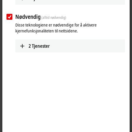
Nødvendig
(alltid nødvendig)
Disse teknologiene er nødvendige for å aktivere
kjernefunksjonaliteten til nettsidene.
2
Tjenester
1
The EL2819 digital output terminal connects the binary 24 V DC control
signals from the automation device on to the actuators at the process
level with electrical isolation. The
EtherCAT
Terminal has 16 channels,
whose signal states are indicated by LEDs. The integrated diagnostics
can be evaluated in the controller and is indicated by the LEDs.
Maintenance of the application is simplified by the diagnostics. The