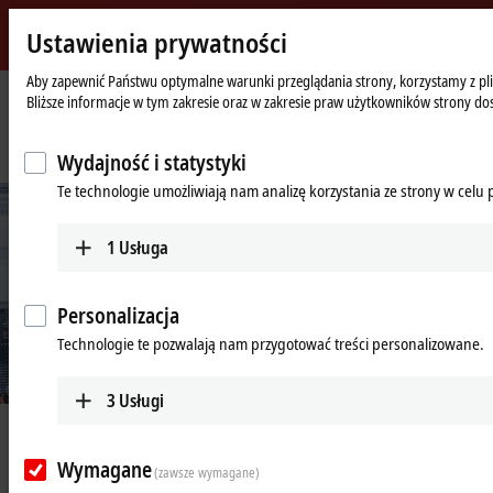
Ustawienia prywatności
Beckhoff
-
Aby zapewnić Państwu optymalne warunki przeglądania strony, korzystamy z plik
Bliższe informacje w tym zakresie oraz w zakresie praw użytkowników strony do
New
Automation
Strona
Przedsiębiorstwo
Nowości
Technology
główna
PC-based control enables product-specific, resource-saving packaging
Wydajność i statystyki
Te technologie umożliwiają nam analizę korzystania ze strony w celu
1
Usługa
Personalizacja
Technologie te pozwalają nam przygotować treści personalizowane.
© Beckhoff
3
Usługi
Apr 26, 2021
PC-based control enables product-
Wymagane
(zawsze wymagane)