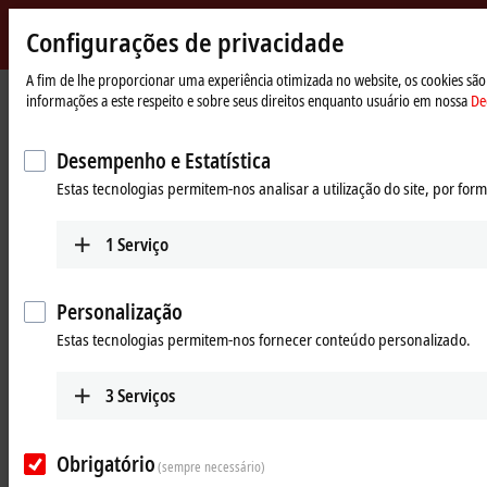
Configurações de privacidade
Beckhoff
-
A fim de lhe proporcionar uma experiência otimizada no website, os cookies são 
Página
Products
Beckhoff Diagnostics
informações a este respeito e sobre seus direitos enquanto usuário em nossa
De
New
Inicial
Automation
Live information on site with
Technology
Desempenho e Estatística
Beckhoff Diagnostics app
Estas tecnologias permitem-nos analisar a utilização do site, por fo
1
Serviço
Access to diagnostic data from EtherCAT
®
The Beckhoff Diagnostics app for Apple
iOS
and
Android
. offers
Personalização
mobile, immediately available diagnostic functions for Beckhoff
EtherCAT devices. In combination with a compatible diagnostic
Estas tecnologias permitem-nos fornecer conteúdo personalizado.
gateway such as the
MA6060
or the
ED6060
, a smartphone or tablet
becomes a powerful diagnostic tool for on-site service calls.
3
Serviços
The app clearly displays the EtherCAT devices available in the system –
including status, error, and diagnostic data. Thanks to the integrated
Obrigatório
scoping function, signal curves can be recorded directly on site. It can
(sempre necessário)