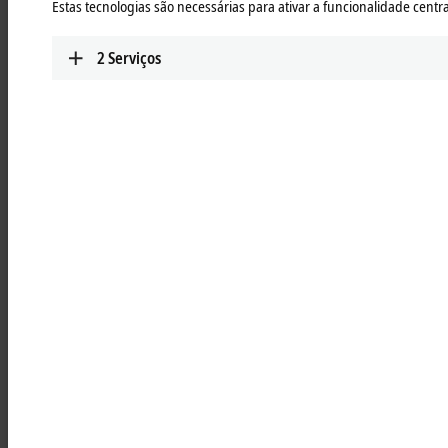
be used immediately and without additional programming.
Estas tecnologias são necessárias para ativar a funcionalidade central
2
Serviços