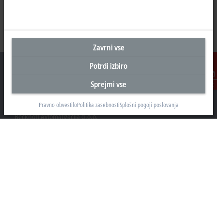
Zavrni vse
Potrdi izbiro
Sprejmi vse
Kontakt
Sedež Slovenija
Pravno obvestilo
Politika zasebnosti
Splošni pogoji poslovanja
Beckhoff Avtomatizacija d.o.o.
Zbiljska cesta 4
1215 Medvode
+386 1 36130-80
info@beckhoff.si
Kontaktni podatki
www.beckhoff.com/sl-si/
e-novice