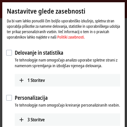
Vpiši se
Nastavitve glede zasebnosti
myBeckhoff
Beckhoff
-
Da bi vam lahko ponudili čim boljšo uporabniško izkušnjo, spletna stran
uporablja piškotke za namene delovanja, statistike in uporabniškega udobja
New
ter prikaz personaliziranih vsebin. Več informacij o tem in o pravicah
Automation
Domača
Podjetje
Novice
uporabnikov lahko najdete v naši
Politiki zasebnosti.
Technology
stran
HOF Sonderanlagenbau: XTS Hygienic for the transport of pharmaceutical
products
Delovanje in statistika
Te tehnologije nam omogočajo analizo uporabe spletne strani z
namenom spremljanja in izboljšav njenega delovanja.
S klikom na "Potrdi" se bo prikazal video posnetek in spremenile
nastavitve glede zasebnosti; naložila se bo zunanja vsebina s strani
1
Storitev
Vimeo. Prosimo, preberite si našo
Politiki zasebnosti.
Sprejmi
Personalizacija
Te tehnologije nam omogočajo kreiranje personaliziranih vsebin.
3
Storitve
Feb 24, 2023