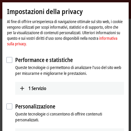
Accedi
Impostazioni della privacy
myBeckhoff
Beckhoff
-
Al fine di offrire un'esperienza di navigazione ottimale sul sito web, i cookie
vengono utilizzati per scopi informativi, statistici e di supporto, oltre che
New
per la visualizzazione di contenuti personalizzati. Ulteriori informazioni su
Automation
Pagina
Azienda
News
questo e sui vostri diritti d'uso sono disponibili nella nostra
informativa
Technology
iniziale
HOF Sonderanlagenbau: XTS Hygienic for the transport of pharmaceutical
sulla privacy.
products
Performance e statistiche
Queste tecnologie ci permettono di analizzare l'uso del sito web
Cliccando su "Accetta", mostriamo il video e modifichiamo
per misurarne e migliorarne le prestazioni.
l'impostazione della privacy, caricando contenuti esterni da Vimeo.
A tal proposito sei pregato di fare riferimento alla nostra
informativa sulla privacy.
1
Servizio
Accetta
Personalizzazione
Queste tecnologie ci consentono di offrire contenuti
personalizzati.
Feb 24, 2023