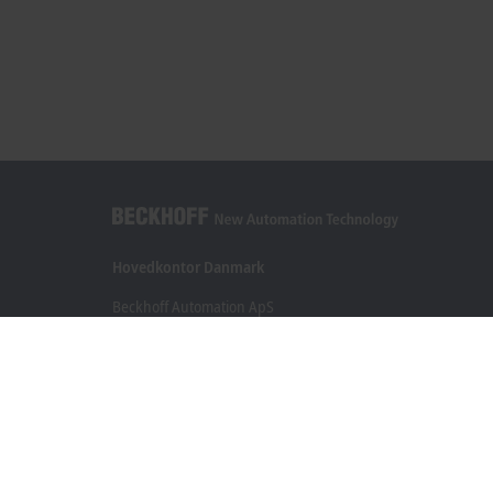
Hovedkontor Danmark
Beckhoff Automation ApS
Birkemose Allé 1
6000 Kolding
+45 43201570
info@beckhoff.dk
Kontaktoplysninger
www.beckhoff.com/da-dk/