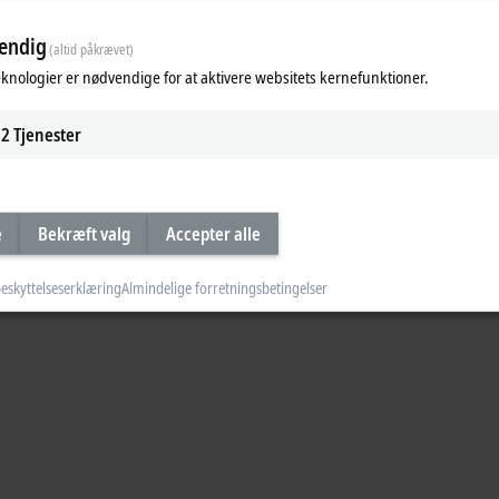
 Hygienic for the transport of ph
endig
(altid påkrævet)
n for the transport of pharmaceutical products at HOF Sonderanlagenbau. The s
eknologier er nødvendige for at aktivere websitets kernefunktioner.
olator and can be cleaned with hydrogen peroxide. In addition, XTS enables par
2
Tjenester
e
Bekræft valg
Accepter alle
eskyttelseserklæring
Almindelige forretningsbetingelser