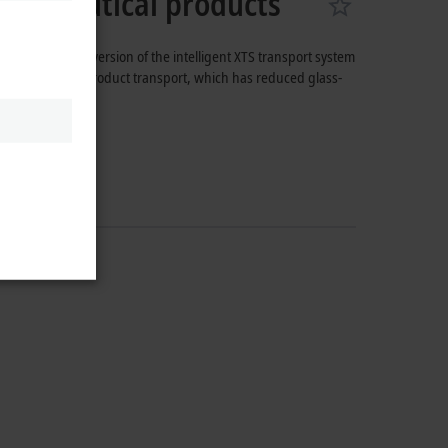
armaceutical products
tainless steel version of the intelligent XTS transport system
ticularly gentle product transport, which has reduced glass-