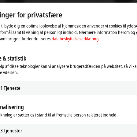
oen og tilpasser indstillingen for privatsfære, hvorved ekst
linger for privatsfære
opmærksom på vores
databeskyttelseserklæring.
 tilbyde dig en optimal oplevelse af hjemmesiden anvender vi cookies til ydelses
Accepter
formål samt til visning af personligt indhold. Nærmere information herom og
som bruger, finder du i vores
databeskyttelseserklæring.
 & statistik
lp af disse teknologier kan vi analysere brugeradfærden på websitet, så vi k
e ydelsen.
1
Tjeneste
nalisering
knologier sætter os i stand til at fremstille person relateret indhold.
3
Tjenester