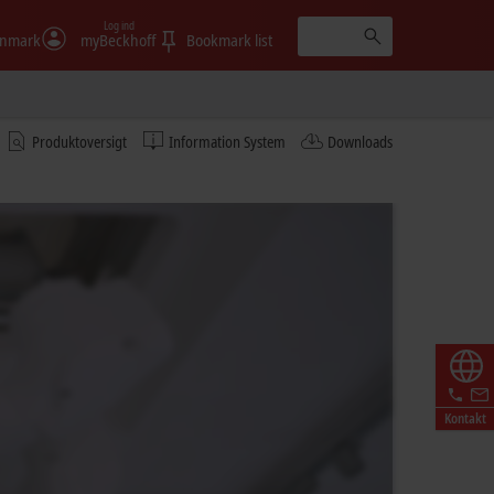
Log ind
nmark
myBeckhoff
Bookmark list
Produktoversigt
Information System
Downloads
Kontakt