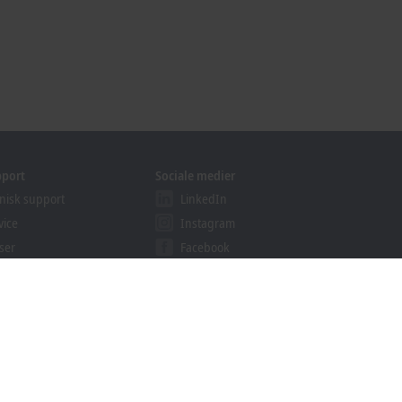
pport
Sociale medier
nisk support
LinkedIn
vice
Instagram
ser
Facebook
binars
YouTube
khoff Information System
wnloads