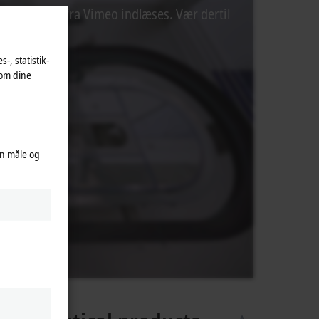
ernt indhold fra Vimeo indlæses. Vær dertil
-, statistik-
 om dine
an måle og