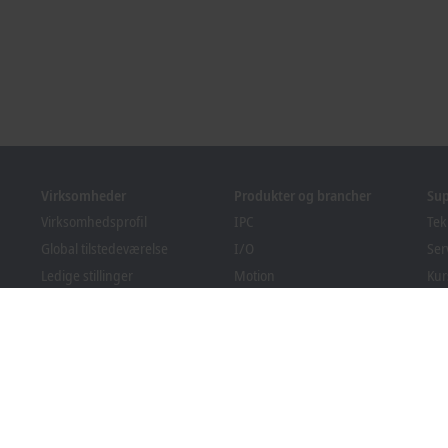
Virksomheder
Produkter og brancher
Su
Virksomhedsprofil
IPC
Tek
Global tilstedeværelse
I/O
Ser
Ledige stillinger
Motion
Kur
Nyheder
Automation
We
PC Control magasin
MX-System
Bec
Arrangementer og datoer
Vision
Do
Indberetningssystem
Brancher
Overholdelse af
emballageregler