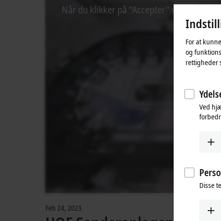
Når du klikker på "Accepter" viser vi vide
Indstil
For at kunne
og funktions
rettigheder 
Ydelse
Ved hjæ
forbedr
Perso
Disse te
Feb 24, 2023