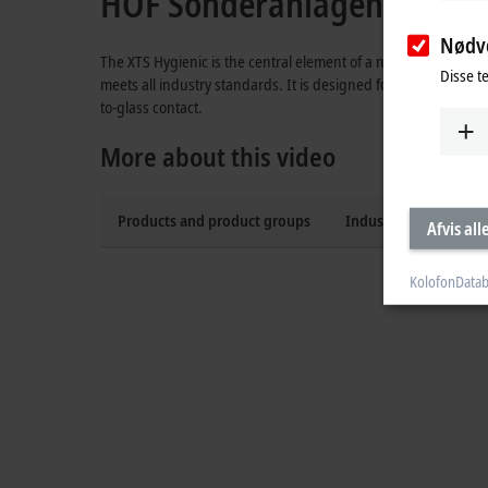
HOF Sonderanlagenbau: XTS
Nødv
The XTS Hygienic is the central element of a new system desig
Disse t
meets all industry standards. It is designed for use in an is
to-glass contact.
More about this video
Products and product groups
Industries
Afvis all
Kolofon
Datab