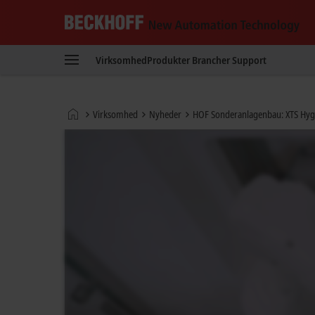
Beckhoff
-
Virksomhed
Produkter
Brancher
Support
New
Automation
Technology
Hjemmeside
Virksomhed
Nyheder
HOF Sonderanlagenbau: XTS Hygie