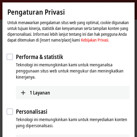
Masuk
Pengaturan Privasi
myBeckhoff
Beckhoff
-
Untuk menawarkan pengalaman situs web yang optimal, cookie digunakan
untuk tujuan kinerja, statistik dan kenyamanan serta tampilan konten yang
New
dipersonalisasi. Informasi lebih lanjut tentang ini dan hak pengguna Anda
Automation
Beranda
Perusahaan
Berita
dapat ditemukan di [insert name/place] kami
Kebijakan Privasi.
Technology
HOF Sonderanlagenbau: XTS Hygienic for the transport of pharmaceutical
products
Performa & statistik
Teknologi ini memungkinkan kami untuk menganalisa
penggunaan situs web untuk mengukur dan meningkatkan
Saat Anda mengklik "Terima", kami menampilkan video dan
kinerjanya.
menyesuaikan pengaturan privasi; konten eksternal dari Video
dimuat selama proses ini. Silakan lihat di sini untuk Kebijakan
Privasi kami
Kebijakan Privasi.
1
Layanan
Terima
Personalisasi
Teknologi ini memungkinkan kami untuk menyediakan konten
yang dipersonalisasi.
Feb 24, 2023