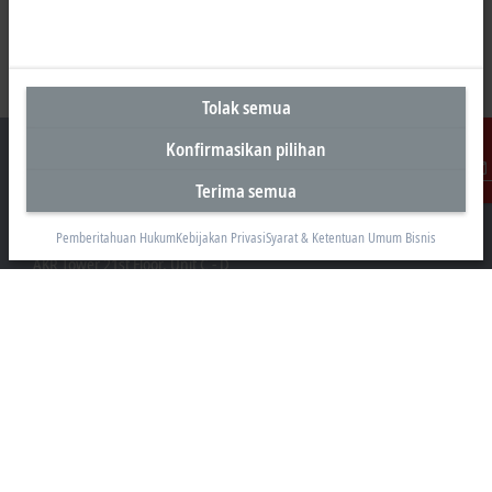
Tolak semua
Konfirmasikan pilihan
Terima semua
Kontak
Kantor Perwakilan Indonesia
Pemberitahuan Hukum
Kebijakan Privasi
Syarat & Ketentuan Umum Bisnis
AKR Tower 21st Floor, Unit C - D
Jl. Panjang No. 5, Kebon Jeruk
Jakarta 11530
+62 21 8428 3699
sales@beckhoff.co.id
Informasi Kontak
www.beckhoff.com/id-id/
Buletin