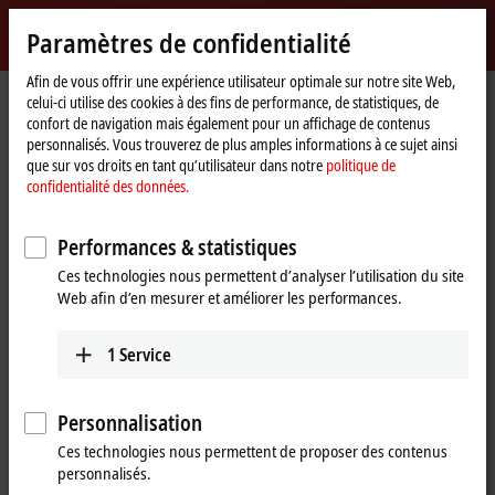
Identifiez-vous
Paramètres de confidentialité
myBeckhoff
Beckhoff
-
Afin de vous offrir une expérience utilisateur optimale sur notre site Web,
celui-ci utilise des cookies à des fins de performance, de statistiques, de
New
confort de navigation mais également pour un affichage de contenus
Automation
Page
Entreprise
Nouveautés
personnalisés. Vous trouverez de plus amples informations à ce sujet ainsi
Technology
d'accueil
HOF Sonderanlagenbau: XTS Hygienic for the transport of pharmaceutical
que sur vos droits en tant qu’utilisateur dans notre
politique de
products
confidentialité des données.
Performances & statistiques
Si vous cliquez sur « Accepter », nous affichons la vidéo et
Ces technologies nous permettent d’analyser l’utilisation du site
adaptons les paramètres de confidentialité tout en chargeant des
Web afin d’en mesurer et améliorer les performances.
contenus tiers à partir de Vimeo. Veuillez vous référer ici à notre
politique de confidentialité des données.
1
Service
Accepter
Personnalisation
Ces technologies nous permettent de proposer des contenus
personnalisés.
Feb 24, 2023