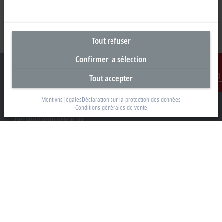
Tout refuser
Confirmer la sélection
Tout accepter
Contact
Mentions légales
Déclaration sur la protection des données
Siège social Belgique
Conditions générales de vente
Beckhoff Automation BV
Klaverbladstraat 11.2/2
3560 Lummen
+32 13 2522-00
info@beckhoff.be
Coordonnées détaillées
www.beckhoff.com/fr-be/
Newsletter